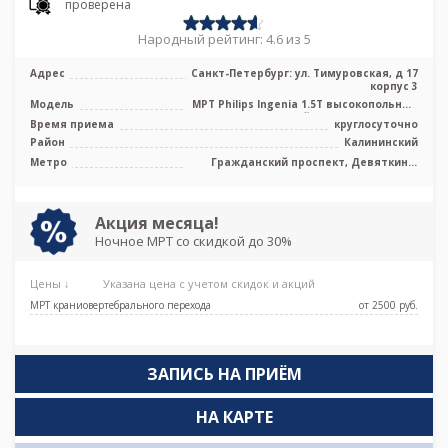
проверена
Народный рейтинг: 4.6 из 5
Адрес
Санкт-Петербург: ул. Тимуровская, д 17
корпус 3
Модель
МРТ Philips Ingenia 1.5T высокопольный
полуоткрытый тип, КТ Philips In ...
Время приема
круглосуточно
Район
Калининский
Метро
Гражданский проспект, Девяткино,
Парнас, Проспект Просвещения
Акция месяца!
Ночное МРТ со скидкой до 30%
Цены ↓
Указана цена с учетом скидок и акций
МРТ краниовертебрального перехода
от 2500 pуб.
ЗАПИСЬ НА ПРИЁМ
НА КАРТЕ