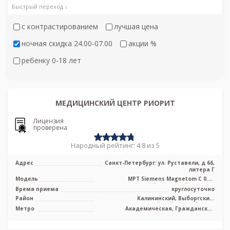
Быстрый переход ↓
с контрастированием
лучшая цена
ночная скидка 24.00-07.00
акции %
ребенку 0-18 лет
МЕДИЦИНСКИЙ ЦЕНТР РИОРИТ
Лицензия
проверена
Народный рейтинг: 4.8 из 5
Адрес
Санкт-Петербург: ул. Руставели, д 66,
литера Г
Модель
МРТ Siemens Magnetom C 0.4T
среднепольный открытый тип, УЗИ
Время приема
круглосуточно
Samsung
Район
Калининский, Выборгский,
Красногвардейский, Лен. область
Метро
Академическая, Гражданский
проспект, Девяткино, Озерки, Парнас,
Проспект Просвещения