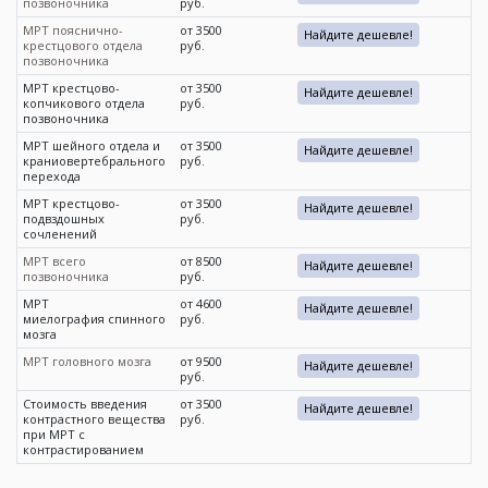
позвоночника
руб.
МРТ пояснично-
от 3500
Найдите дешевле!
крестцового отдела
руб.
позвоночника
МРТ крестцово-
от 3500
Найдите дешевле!
копчикового отдела
руб.
позвоночника
МРТ шейного отдела и
от 3500
Найдите дешевле!
краниовертебрального
руб.
перехода
МРТ крестцово-
от 3500
Найдите дешевле!
подвздошных
руб.
сочленений
МРТ всего
от 8500
Найдите дешевле!
позвоночника
руб.
МРТ
от 4600
Найдите дешевле!
миелография спинного
руб.
мозга
МРТ головного мозга
от 9500
Найдите дешевле!
руб.
Стоимость введения
от 3500
Найдите дешевле!
контрастного вещества
руб.
при МРТ с
контрастированием