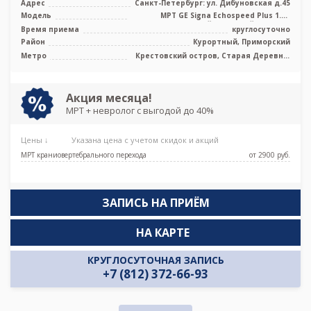
Адрес
Санкт-Петербург: ул. Дибуновская д.45
Модель
МРТ GE Signa Echospeed Plus 1.5T
высокопольный закрытый тип, УЗИ
Время приема
круглосуточно
Район
Курортный, Приморский
Метро
Крестовский остров, Старая Деревня,
Чёрная речка, Беговая
Акция месяца!
МРТ + невролог с выгодой до 40%
Цены ↓
Указана цена с учетом скидок и акций
МРТ краниовертебрального перехода
от 2900 pуб.
ЗАПИСЬ НА ПРИЁМ
НА КАРТЕ
КРУГЛОСУТОЧНАЯ ЗАПИСЬ
+7 (812) 372-66-93