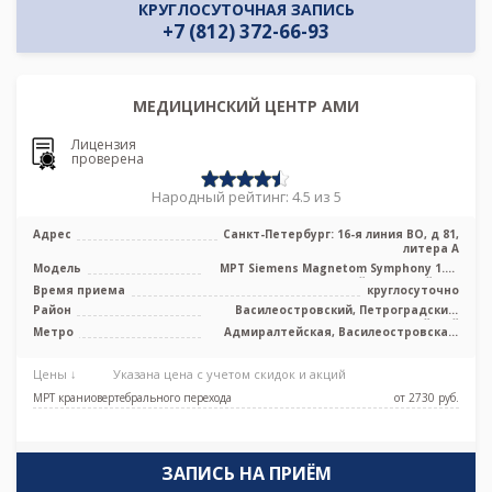
КРУГЛОСУТОЧНАЯ ЗАПИСЬ
+7 (812) 372-66-93
МЕДИЦИНСКИЙ ЦЕНТР АМИ
Лицензия
проверена
Народный рейтинг: 4.5 из 5
Адрес
Санкт-Петербург: 16-я линия ВО, д 81,
литера А
Модель
МРТ Siemens Magnetom Symphony 1.5T
высокопольный закрытый тип
Время приема
круглосуточно
Район
Василеостровский, Петроградский,
Адмиралтейский
Метро
Адмиралтейская, Василеостровская,
Приморская, Спортивная,
Новокрестовская (Зенит), Горный
Цены ↓
Указана цена с учетом скидок и акций
институт
МРТ краниовертебрального перехода
от 2730 pуб.
ЗАПИСЬ НА ПРИЁМ