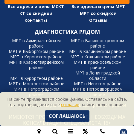
Все адреса и цены МСКТ
Все адреса и цены МРТ
КТ со скидкой
МРТ со скидкой
Контакты
Отзывы
ДИАГНОСТИКА РЯДОМ
МРТ в Адмиралтейском
МРТ в Василеостровском
районе
районе
МРТ в Выборгском районе
МРТ в Калининском районе
МРТ в Кировском районе
МРТ в Колпинском районе
МРТ в Красногвардейском
МРТ в Красносельском
районе
районе
МРТ в Ленинградской
МРТ в Курортном районе
области
МРТ в Московском районе
МРТ в Невском районе
МРТ в Петроградском
МРТ в Петродворцовом
районе
районе
На сайте применяются cookie-файлы. Оставаясь на сайте,
МРТ в Приморском районе
МРТ в Пушкинском районе
вы подтверждаете свое
согласие
на их использование.
МРТ в Фрунзенском районе
МРТ в Центральном районе
СОГЛАШАЮСЬ
ИМЕЮТСЯ ПРОТИВОПОКАЗАНИЯ, НЕОБХОДИМА
КОНСУЛЬТАЦИЯ СПЕЦИАЛИСТА. 16+