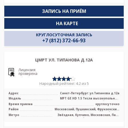
ЗАПИСЬ НА ПРИЁМ
НА КАРТЕ
КРУГЛОСУТОЧНАЯ ЗАПИСЬ
+7 (812) 372-66-93
ЦМРТ УЛ. ТИПАНОВА Д.12А
Лицензия
проверена
Народный рейтинг: 4.2 из 5
Адрес
Санкт-Петербург: ул.Типанова д.12а
Модель
МРТ GE HD 1.5 Тесла высокопольный
закрытый тип, УЗИ
Время приема
круглосуточно
Район
Московский, Пушкинский, Фрунзенский,
Лен. область
Метро
Звёздная, Купчино, Московская, Парк
Победы, Проспект Славы