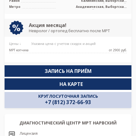
Район
Калининский, Выборгский,
Кронштадтский, Курортный,
Метро
Академическая, Выборгская,
Приморский
Гражданский проспект, Озерки,
Парнас, Площадь Мужества,
Политехническая, Проспект
Просвещения, Удельная
Акция месяца!
Невролог / ортопед бесплатно после МРТ
Цены ↓
Указана цена с учетом скидок и акций
МРТ копчика
от 2900 pуб.
ЗАПИСЬ НА ПРИЁМ
НА КАРТЕ
КРУГЛОСУТОЧНАЯ ЗАПИСЬ
+7 (812) 372-66-93
ДИАГНОСТИЧЕСКИЙ ЦЕНТР МРТ НАРВСКИЙ
Лицензия