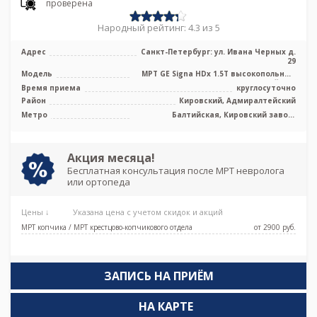
проверена
Народный рейтинг: 4.3 из 5
Адрес
Санкт-Петербург: ул. Ивана Черных д.
29
Модель
МРТ GE Signa HDx 1.5T высокопольный
закрытый тип
Время приема
круглосуточно
Район
Кировский, Адмиралтейский
Метро
Балтийская, Кировский завод,
Нарвская, Путиловская, Юго-Западная,
Броневая
Акция месяца!
Бесплатная консультация после МРТ невролога
или ортопеда
Цены ↓
Указана цена с учетом скидок и акций
МРТ копчика / МРТ крестцово-копчикового отдела
от 2900 pуб.
ЗАПИСЬ НА ПРИЁМ
НА КАРТЕ