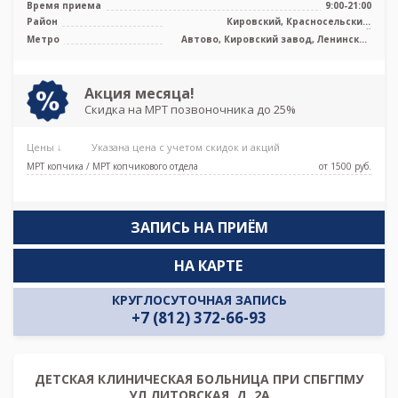
Время приема
9:00-21:00
Район
Кировский, Красносельский,
Петродворцовый
Метро
Автово, Кировский завод, Ленинский
проспект, Проспект Ветеранов,
Путиловская, Юго-Западная
Акция месяца!
Скидка на МРТ позвоночника до 25%
Цены ↓
Указана цена с учетом скидок и акций
МРТ копчика / МРТ копчикового отдела
от 1500 pуб.
ЗАПИСЬ НА ПРИЁМ
НА КАРТЕ
КРУГЛОСУТОЧНАЯ ЗАПИСЬ
+7 (812) 372-66-93
ДЕТСКАЯ КЛИНИЧЕСКАЯ БОЛЬНИЦА ПРИ СПБГПМУ
УЛ.ЛИТОВСКАЯ, Д. 2А