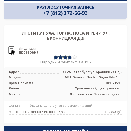
КРУГЛОСУТОЧНАЯ ЗАПИСЬ
+7 (812) 372-66-93
ИНСТИТУТ УХА, ГОРЛА, НОСА И РЕЧИ УЛ.
БРОННИЦКАЯ Д.9
Лицензия
проверена
Народный рейтинг: 3.8 из 5
Адрес
Санкт-Петербург: ул. Бронницкая д.9
Модель
МРТ General Electric Signa Hdx 1.5T
высокопольный закрытый тип, КТ Som
Время приема
10:00-15:00
...
Район
Фрунзенский, Центральный,
Адмиралтейский
Метро
Достоевская, Звенигородская,
Пушкинская, Садовая, Сенная
площадь, Спасская, Технологический
Цены ↓
Указана цена с учетом скидок и акций
институт, Фрунзенская
МРТ копчика / МРТ копчикового отдела
от 2950 pуб.