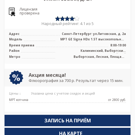
Лицензия
проверена
Народный рейтинг: 4.1 из 5
Адрес
Санкт-Петербург: ул.Литовская, д. 2а
Модель
МРТ GЕ Signa HDx 1.5Т высокопольный
закрытый тип, МРТ Philips Ingenia ...
Время приема
8:00-19:00
Район
Калининский, Выборгский,
Красногвардейский
Метро
Выборгская, Лесная, Площадь
Мужества
Акция месяца!
Флюорография за 700 р. Результат через 15 мин.
Цены ↓
Указана цена с учетом скидок и акций
МРТ копчика
от 2800 pуб.
ЗАПИСЬ НА ПРИЁМ
НА КАРТЕ