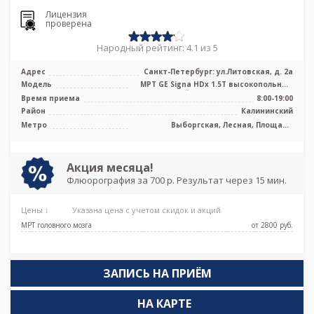
Лицензия
проверена
Народный рейтинг: 4.1 из 5
Адрес
Санкт-Петербург: ул.Литовская, д. 2а
Модель
МРТ GЕ Signa HDx 1.5Т высокопольный
закрытый тип, МРТ Philips Ingenia ...
Время приема
8:00-19:00
Район
Калининский
Метро
Выборгская, Лесная, Площадь
Мужества
Акция месяца!
Флюорография за 700 р. Результат через 15 мин.
Цены ↓
Указана цена с учетом скидок и акций
МРТ головного мозга
от 2800 pуб.
ЗАПИСЬ НА ПРИЁМ
НА КАРТЕ