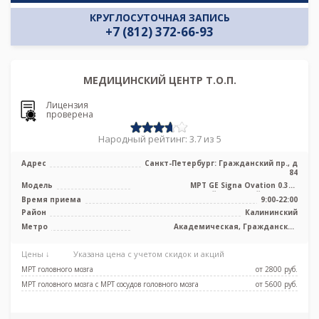
КРУГЛОСУТОЧНАЯ ЗАПИСЬ
+7 (812) 372-66-93
МЕДИЦИНСКИЙ ЦЕНТР Т.О.П.
Лицензия
проверена
Народный рейтинг: 3.7 из 5
Адрес
Санкт-Петербург: Гражданский пр., д
84
Модель
МРТ GЕ Signa Ovation 0.35T
среднепольный открытый тип, УЗИ
Время приема
9:00-22:00
Район
Калининский
Метро
Академическая, Гражданский
проспект, Девяткино, Озерки,
Площадь Мужества, Политехническая,
Цены ↓
Указана цена с учетом скидок и акций
Проспект Просвещения, Удельная
МРТ головного мозга
от 2800 pуб.
МРТ головного мозга с МРТ сосудов головного мозга
от 5600 pуб.