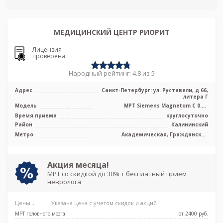
МЕДИЦИНСКИЙ ЦЕНТР РИОРИТ
Лицензия
проверена
Народный рейтинг: 4.8 из 5
Адрес
Санкт-Петербург: ул. Руставели, д 66,
литера Г
Модель
МРТ Siemens Magnetom C 0.4T
среднепольный открытый тип, УЗИ
Время приема
круглосуточно
Samsung
Район
Калининский
Метро
Академическая, Гражданский
проспект, Девяткино, Озерки, Парнас,
Проспект Просвещения
Акция месяца!
МРТ со скидкой до 30% + бесплатный прием
невролога
Цены ↓
Указана цена с учетом скидок и акций
МРТ головного мозга
от 2400 pуб.