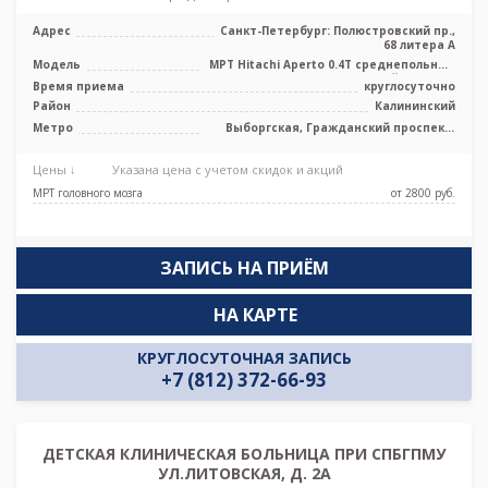
Адрес
Санкт-Петербург: Полюстровский пр.,
68 литера А
Модель
МРТ Hitachi Aperto 0.4T среднепольный
открытый тип, УЗИ
Время приема
круглосуточно
Район
Калининский
Метро
Выборгская, Гражданский проспект,
Лесная, Площадь Мужества
Цены ↓
Указана цена с учетом скидок и акций
МРТ головного мозга
от 2800 pуб.
ЗАПИСЬ НА ПРИЁМ
НА КАРТЕ
КРУГЛОСУТОЧНАЯ ЗАПИСЬ
+7 (812) 372-66-93
ДЕТСКАЯ КЛИНИЧЕСКАЯ БОЛЬНИЦА ПРИ СПБГПМУ
УЛ.ЛИТОВСКАЯ, Д. 2А