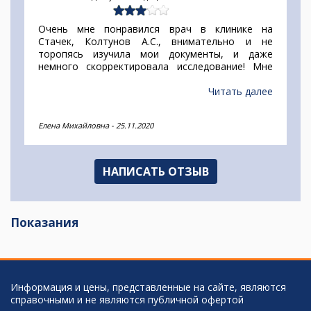
Очень мне понравился врач в клинике на
Стачек, Колтунов А.С., внимательно и не
торопясь изучила мои документы, и даже
немного скорректировала исследование! Мне
надо было сделать МРТ головного мозга, тк
стали частые головокружения, а она
Читать далее
предложила еще для полной картины сосуды
шеи, и это решение очень порадовало моего
Елена Михайловна
-
25.11.2020
лечащего врача!!!
НАПИСАТЬ ОТЗЫВ
Показания
Информация и цены, представленные на сайте, являются
справочными и не являются публичной офертой