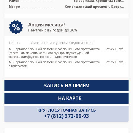
Район
Выборгский, Кронштадтский,
Курортный, Приморский, Лен. область
Метро
Комендантский проспект, Озерки,
Парнас, Проспект Просвещения
Акция месяца!
Рентген с выгодой до 30%
Цены ↓
Указана цена с учетом скидок и акций
МРТ органов брюшной полости и забрюшинного пространства
от 4500 pуб.
(селезенки, печени, желчного пузыря, поджелудочной
железы, лимфоузлов, почек и надпочечников)
МРТ органов брюшной полости и забрюшинного пространства
от 7500 pуб.
с контрастом
ЗАПИСЬ НА ПРИЁМ
НА КАРТЕ
КРУГЛОСУТОЧНАЯ ЗАПИСЬ
+7 (812) 372-66-93