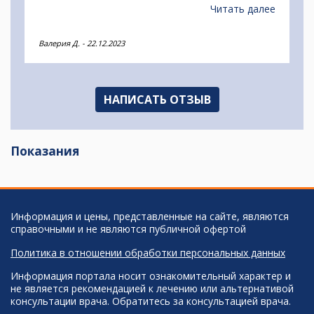
Повезло, что смогли найти центр недалеко от
Читать далее
дома. Я осталась довольна посещением DMG
клиники. Дали скидку на следующее посещение.
Валерия Д.
-
22.12.2023
НАПИСАТЬ ОТЗЫВ
Показания
Информация и цены, представленные на сайте, являются
справочными и не являются публичной офертой
Политика в отношении обработки персональных данных
Информация портала носит ознакомительный характер и
не является рекомендацией к лечению или альтернативой
консультации врача. Обратитесь за консультацией врача.