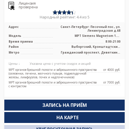
Лицензия
проверена
Народный рейтинг: 4.4 из 5
Адрес
Санкт-Петербург: Песочный пос., ул.
Ленинградская д.68
Модель
МРТ Siemens Magnetom 1.5T
высокопольный закрытый тип, GE
Время приема
8:00-21:00
Signa Excite ...
Район
Выборгский, Кронштадтский,
Курортный, Приморский, Лен. область
Метро
Гражданский проспект, Девяткино,
Комендантский проспект, Озерки,
Парнас, Проспект Просвещения
Цены ↓
Указана цена с учетом скидок и акций
МРТ органов брюшной полости и забрюшинного пространства
от 4000 pуб.
(селезенки, печени, желчного пузыря, поджелудочной
железы, лимфоузлов, почек и надпочечников)
МРТ органов брюшной полости и забрюшинного пространства
от 7000 pуб.
с контрастом
ЗАПИСЬ НА ПРИЁМ
НА КАРТЕ
КРУГЛОСУТОЧНАЯ ЗАПИСЬ