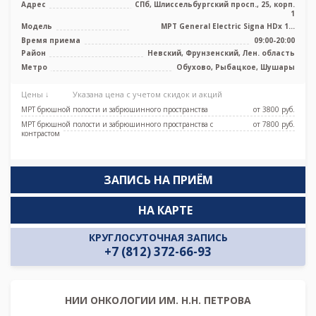
Адрес
СПб, Шлиссельбургский просп., 25, корп.
1
Модель
МРТ General Electric Signa HDх 1.5
Тесла, УЗИ, Рентген
Время приема
09:00-20:00
Район
Невский, Фрунзенский, Лен. область
Метро
Обухово, Рыбацкое, Шушары
Цены ↓
Указана цена с учетом скидок и акций
МРТ брюшной полости и забрюшинного пространства
от 3800 pуб.
МРТ брюшной полости и забрюшинного пространства с
от 7800 pуб.
контрастом
ЗАПИСЬ НА ПРИЁМ
НА КАРТЕ
КРУГЛОСУТОЧНАЯ ЗАПИСЬ
+7 (812) 372-66-93
НИИ ОНКОЛОГИИ ИМ. Н.Н. ПЕТРОВА