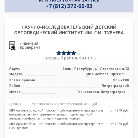
+7 (812) 372-66-93
НАУЧНО-ИССЛЕДОВАТЕЛЬСКИЙ ДЕТСКИЙ
ОРТОПЕДИЧЕСКИЙ ИНСТИТУТ ИМ. Г.И. ТУРНЕРА
Лицензия
проверена
Народный рейтинг: 4.0 из 5
Адрес
Санкт-Петербург: ул. Лахтинская д.12
Модель
МРТ Siemens Espree 1.5Т
высокопольный полуоткрытый тип, КТ
Время приема
9:00-21:00
Siemens Sie ...
Район
Петроградский
Метро
Горьковская, Петроградская,
Спортивная, Чёрная речка,
Чкаловская, Новокрестовская (Зенит)
Цены ↓
Указана цена с учетом скидок и акций
МРТ органов брюшной полости и забрюшинного пространства
от 4270 pуб.
(селезенки, печени, желчного пузыря, поджелудочной
железы, лимфоузлов, почек и надпочечников)
МРТ органов брюшной полости и забрюшинного пространства
от 7270 pуб.
с контрастом