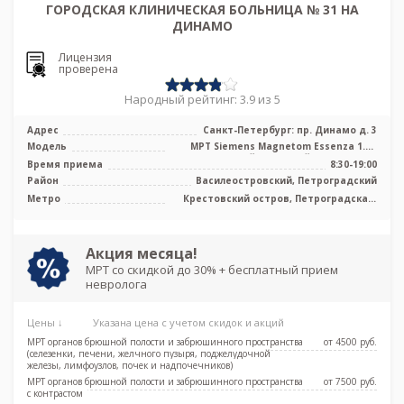
ГОРОДСКАЯ КЛИНИЧЕСКАЯ БОЛЬНИЦА № 31 НА
ДИНАМО
Лицензия
проверена
Народный рейтинг: 3.9 из 5
Адрес
Санкт-Петербург: пр. Динамо д. 3
Модель
МРТ Siemens Magnetom Essenza 1.5T
высокопольный закрытый тип, КТ Aquil
Время приема
8:30-19:00
...
Район
Василеостровский, Петроградский
Метро
Крестовский остров, Петроградская,
Спортивная, Старая Деревня,
Чкаловская, Беговая,
Новокрестовская (Зенит)
Акция месяца!
МРТ со скидкой до 30% + бесплатный прием
невролога
Цены ↓
Указана цена с учетом скидок и акций
МРТ органов брюшной полости и забрюшинного пространства
от 4500 pуб.
(селезенки, печени, желчного пузыря, поджелудочной
железы, лимфоузлов, почек и надпочечников)
МРТ органов брюшной полости и забрюшинного пространства
от 7500 pуб.
с контрастом