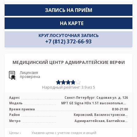
ЗАПИСЬ НА ПРИЁМ
НА КАРТЕ
КРУГЛОСУТОЧНАЯ ЗАПИСЬ
+7 (812) 372-66-93
МЕДИЦИНСКИЙ ЦЕНТР АДМИРАЛТЕЙСКИЕ ВЕРФИ
Лицензия
проверена
Народный рейтинг: 3.9 из 5
Адрес
Санкт-Петербург: Садовая ул. д. 126
Модель
МРТ GE Signa HDx 1.5T высокопольный
закрытый тип, КТ Aquilion PRIME To ...
Время приема
8:00-21:00
Район
Кировский, Василеостровский,
Центральный, Адмиралтейский
Метро
Адмиралтейская, Балтийская,
Василеостровская, Нарвская, Садовая,
Сенная площадь, Спасская,
Цены ↓
Указана цена с учетом скидок и акций
Технологический институт,
Театральная