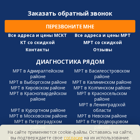
Заказать обратный звонок
ПЕРЕЗВОНИТЕ МНЕ
Все адреса и цены МСКТ
Все адреса и цены МРТ
КТ со скидкой
МРТ со скидкой
Контакты
Отзывы
ДИАГНОСТИКА РЯДОМ
МРТ в Адмиралтейском
МРТ в Василеостровском
районе
районе
МРТ в Выборгском районе
МРТ в Калининском районе
МРТ в Кировском районе
МРТ в Колпинском районе
МРТ в Красногвардейском
МРТ в Красносельском
районе
районе
МРТ в Ленинградской
МРТ в Курортном районе
области
МРТ в Московском районе
МРТ в Невском районе
МРТ в Петроградском
МРТ в Петродворцовом
районе
районе
На сайте применяются cookie-файлы. Оставаясь на сайте,
МРТ в Приморском районе
МРТ в Пушкинском районе
вы подтверждаете свое
согласие
на их использование.
МРТ в Фрунзенском районе
МРТ в Центральном районе