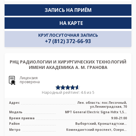
ЗАПИСЬ НА ПРИЁМ
НА КАРТЕ
КРУГЛОСУТОЧНАЯ ЗАПИСЬ
+7 (812) 372-66-93
РНЦ РАДИОЛОГИИ И ХИРУРГИЧЕСКИХ ТЕХНОЛОГИЙ
ИМЕНИ АКАДЕМИКА А. М. ГРАНОВА
Лицензия
проверена
Народный рейтинг: 4.6 из 5
Адрес
Лен. область: пос.Песочный,
ул.Ленинградская, 70
Модель
МРТ General Electric Signa Hdtx 1,5T,
МРТ Toshiba Titan Vantage 1.5T в ...
Время приема
9:00-21:00
Район
Выборгский, Кронштадтский,
Курортный, Приморский, Лен. область
Метро
Комендантский проспект, Озерки,
Парнас, Проспект Просвещения