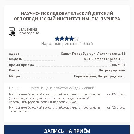
НАУЧНО-ИССЛЕДОВАТЕЛЬСКИЙ ДЕТСКИЙ
ОРТОПЕДИЧЕСКИЙ ИНСТИТУТ ИМ. Г.И. ТУРНЕРА
Лицензия
проверена
Народный рейтинг: 4.0 из 5
Адрес
Санкт-Петербург: ул. Лахтинская д.12
Модель
МРТ Siemens Espree 1.5Т
высокопольный полуоткрытый тип, КТ
Время приема
9:00-21:00
Siemens Sie ...
Район
Петроградский
Метро
Горьковская, Петроградская,
Спортивная, Чёрная речка,
Чкаловская, Новокрестовская (Зенит)
Цены ↓
Указана цена с учетом скидок и акций
МРТ органов брюшной полости и забрюшинного пространства
от 4270 pуб.
(селезенки, печени, желчного пузыря, поджелудочной
железы, лимфоузлов, почек и надпочечников)
МРТ органов брюшной полости и забрюшинного пространства
от 7270 pуб.
с контрастом
ЗАПИСЬ НА ПРИЁМ