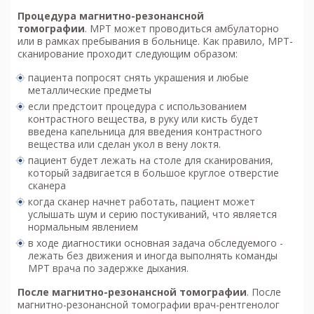
Процедура м
агнитно-резонансной
томографии
. МРТ может проводиться амбулаторно
или в рамках пребывания в больнице. Как правило, МРТ-
сканирование проходит следующим образом:
пациента попросят снять украшения и любые
металлические предметы
если предстоит процедура с использованием
контрастного вещества, в руку или кисть будет
введена капельница для введения контрастного
вещества или сделан укол в вену локтя.
пациент будет лежать на столе для сканирования,
который задвигается в большое круглое отверстие
сканера
когда сканер начнет работать, пациент может
услышать шум и серию постукиваний, что является
нормальным явлением
в ходе диагностики основная задача обследуемого -
лежать без движения и иногда выполнять команды
МРТ врача по задержке дыхания.
После м
агнитно-резонансной томографии
. После
магнитно-резонансной томографии врач-рентгенолог