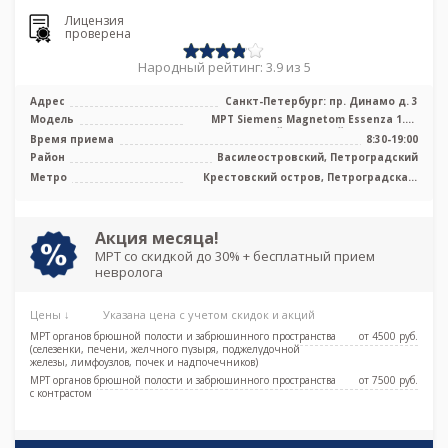
Лицензия
проверена
Народный рейтинг: 3.9 из 5
Адрес
Санкт-Петербург: пр. Динамо д. 3
Модель
МРТ Siemens Magnetom Essenza 1.5T
высокопольный закрытый тип, КТ Aquil
Время приема
8:30-19:00
...
Район
Василеостровский, Петроградский
Метро
Крестовский остров, Петроградская,
Спортивная, Старая Деревня,
Чкаловская, Беговая,
Новокрестовская (Зенит)
Акция месяца!
МРТ со скидкой до 30% + бесплатный прием
невролога
Цены ↓
Указана цена с учетом скидок и акций
МРТ органов брюшной полости и забрюшинного пространства
от 4500 pуб.
(селезенки, печени, желчного пузыря, поджелудочной
железы, лимфоузлов, почек и надпочечников)
МРТ органов брюшной полости и забрюшинного пространства
от 7500 pуб.
с контрастом