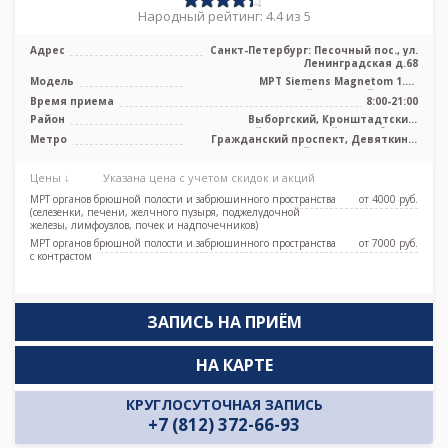
Народный рейтинг: 4.4 из 5
Адрес
Санкт-Петербург: Песочный пос., ул.
Ленинградская д.68
Модель
МРТ Siemens Magnetom 1.5T
высокопольный закрытый тип, GE
Время приема
8:00-21:00
Signa Excite ...
Район
Выборгский, Кронштадтский,
Курортный, Приморский, Лен. область
Метро
Гражданский проспект, Девяткино,
Комендантский проспект, Озерки,
Парнас, Проспект Просвещения
Цены ↓
Указана цена с учетом скидок и акций
МРТ органов брюшной полости и забрюшинного пространства
от 4000 pуб.
(селезенки, печени, желчного пузыря, поджелудочной
железы, лимфоузлов, почек и надпочечников)
МРТ органов брюшной полости и забрюшинного пространства
от 7000 pуб.
с контрастом
ЗАПИСЬ НА ПРИЁМ
НА КАРТЕ
КРУГЛОСУТОЧНАЯ ЗАПИСЬ
+7 (812) 372-66-93