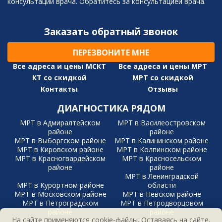
консультации врача. Обратитесь за консультацией врача.
Заказать обратный звонок
ПЕРЕЗВОНИТЕ МНЕ
Все адреса и цены МСКТ
Все адреса и цены МРТ
КТ со скидкой
МРТ со скидкой
Контакты
Отзывы
ДИАГНОСТИКА РЯДОМ
МРТ в Адмиралтейском
МРТ в Василеостровском
районе
районе
МРТ в Выборгском районе
МРТ в Калининском районе
МРТ в Кировском районе
МРТ в Колпинском районе
МРТ в Красногвардейском
МРТ в Красносельском
районе
районе
МРТ в Ленинградской
МРТ в Курортном районе
области
МРТ в Московском районе
МРТ в Невском районе
МРТ в Петроградском
МРТ в Петродворцовом
районе
районе
На сайте применяются cookie-файлы. Оставаясь на сайте,
МРТ в Приморском районе
МРТ в Пушкинском районе