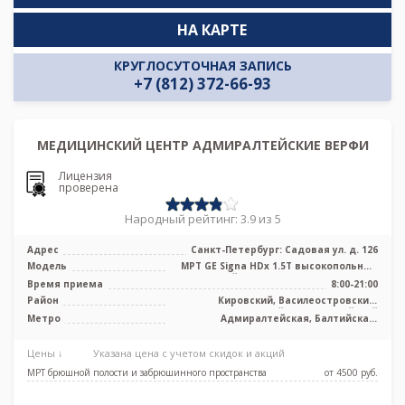
НА КАРТЕ
КРУГЛОСУТОЧНАЯ ЗАПИСЬ
+7 (812) 372-66-93
МЕДИЦИНСКИЙ ЦЕНТР АДМИРАЛТЕЙСКИЕ ВЕРФИ
Лицензия
проверена
Народный рейтинг: 3.9 из 5
Адрес
Санкт-Петербург: Садовая ул. д. 126
Модель
МРТ GE Signa HDx 1.5T высокопольный
закрытый тип, КТ Aquilion PRIME To ...
Время приема
8:00-21:00
Район
Кировский, Василеостровский,
Центральный, Адмиралтейский
Метро
Адмиралтейская, Балтийская,
Василеостровская, Нарвская, Садовая,
Сенная площадь, Спасская,
Цены ↓
Указана цена с учетом скидок и акций
Технологический институт,
Театральная
МРТ брюшной полости и забрюшинного пространства
от 4500 pуб.