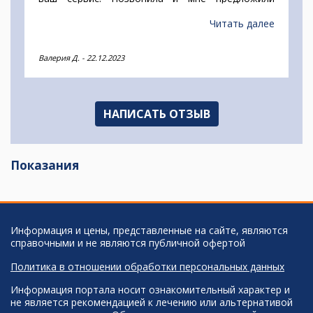
несколько вариантов по хорошей скидки.
Повезло, что смогли найти центр недалеко от
Читать далее
дома. Я осталась довольна посещением DMG
клиники. Дали скидку на следующее посещение.
Валерия Д.
-
22.12.2023
НАПИСАТЬ ОТЗЫВ
Показания
Информация и цены, представленные на сайте, являются
справочными и не являются публичной офертой
Политика в отношении обработки персональных данных
Информация портала носит ознакомительный характер и
не является рекомендацией к лечению или альтернативой