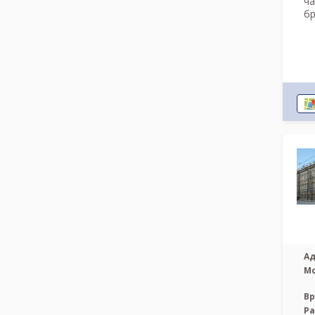
ча
бр
Ад
М
Вр
Р