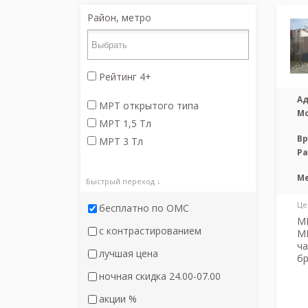
Район, метро
Рейтинг 4+
Ад
МРТ открытого типа
М
МРТ 1,5 Тл
Вр
МРТ 3 Тл
Р
М
Быстрый переход ↓
Це
бесплатно по ОМС
МР
с контрастированием
М
ча
лучшая цена
бр
ночная скидка 24.00-07.00
акции %