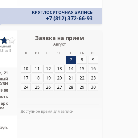
КРУГЛОСУТОЧНАЯ ЗАПИСЬ
+7 (812) 372-66-93
Заявка на прием
Запись
Август
Городская боль
родный
.8 из 5
ПН
ВТ
СР
ЧТ
ПТ
СБ
ВС
7
8
9
Адрес:
Санкт-Пет
21
10
11
12
13
14
15
16
. 21
17
18
19
20
21
22
23
ьный
 УЗИ
24
25
26
27
28
29
30
19:00
асть
Парк
кая,
Доступное время для записи
Я подтверж
лавы
ознакомлен и 
Политикой ко
pуб.
и даю соглас
своих персон