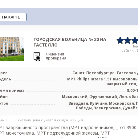
НА КАРТЕ
ГОРОДСКАЯ БОЛЬНИЦА № 20 НА
ГАСТЕЛЛО
На
рейтинг: 3
Лицензия
проверена
рес
Санкт-Петербург: ул. Гастелло д
одель
МРТ Philips Intera 1.5T высокопол
закрытый тип,
емя приема
8:00-
айон
Московский, Фрунзенский, Лен. обл
етро
Звёздная, Купчино, Московская, 
Победы, Электросила, Дунайс
Проспект С
ны ↓
Указана цена с учетом скидок и акций
Т забрюшинного пространства (МРТ надпочечников,
от 3900 
РТ мочеточника, МРТ поджелудочной железы, МРТ