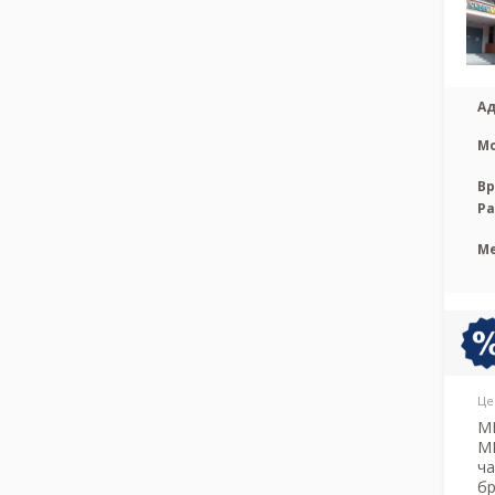
Ад
М
Вр
Р
М
Це
МР
М