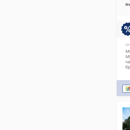
М
Це
МР
М
ча
б