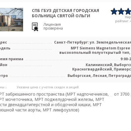
СПБ ГБУЗ ДЕТСКАЯ ГОРОДСКАЯ
БОЛЬНИЦА СВЯТОЙ ОЛЬГИ
На
рейтинг: 4
Лицензия
проверена
рес
Санкт-Петербург: ул. Земледельческая
одель
МРТ Siemens Magnetom Espree 
высокопольный полуоткрытый тип,
емя приема
9:00-
айон
Калининский, Выборгс
Красногвардейский, Примор
етро
Выборгская, Лесная, Петроград
ны ↓
Указана цена с учетом скидок и акций
Т забрюшинного пространства (МРТ надпочечников,
от 3700 
РТ мочеточника, МРТ поджелудочной железы, МРТ
сти двенадцатиперстной и ободочной кишки, МРТ
юшной части аорты, МРТ лимфоузлов)