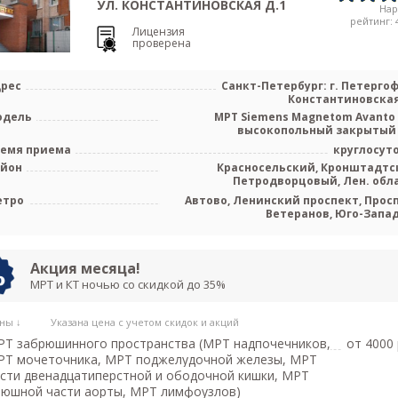
АЙ-КЛИНИК (ICLINIC) ПЕТЕРГОФ,
УЛ. КОНСТАНТИНОВСКАЯ Д.1
На
рейтинг: 4
Лицензия
проверена
рес
Санкт-Петербург: г. Петергоф,
Константиновская
одель
МРТ Siemens Magnetom Avanto 
высокопольный закрытый
емя приема
круглосут
айон
Красносельский, Кронштадтс
Петродворцовый, Лен. обл
етро
Автово, Ленинский проспект, Прос
Ветеранов, Юго-Запа
Акция месяца!
МРТ и КТ ночью со скидкой до 35%
ны ↓
Указана цена с учетом скидок и акций
Т забрюшинного пространства (МРТ надпочечников,
от 4000 
РТ мочеточника, МРТ поджелудочной железы, МРТ