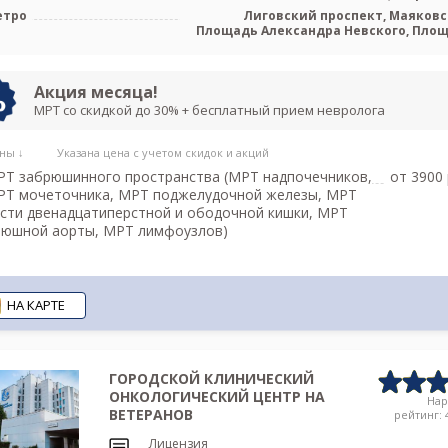
етро
Лиговский проспект, Маяковс
Площадь Александра Невского, Пло
Восстания, Чернышев
Акция месяца!
МРТ со скидкой до 30% + бесплатный прием невролога
ны ↓
Указана цена с учетом скидок и акций
Т забрюшинного пространства (МРТ надпочечников,
от 3900 
РТ мочеточника, МРТ поджелудочной железы, МРТ
сти двенадцатиперстной и ободочной кишки, МРТ
рюшной аорты, МРТ лимфоузлов)
НА КАРТЕ
ГОРОДСКОЙ КЛИНИЧЕСКИЙ
ОНКОЛОГИЧЕСКИЙ ЦЕНТР НА
На
ВЕТЕРАНОВ
рейтинг: 4
Лицензия