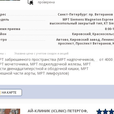
проверена
рес
Санкт-Петербург: пр. Ветеранов 
одель
МРТ Siemens Magneton Espree 
высокопольный закрытый тип, КТ Si
емя приема
8:00-
айон
Кировский, Красносель
етро
Автово, Кировский завод, Ленин
проспект, Проспект Ветеранов, 
Запа
ны ↓
Указана цена с учетом скидок и акций
Т забрюшинного пространства (МРТ надпочечников,
от 4000 
РТ мочеточника, МРТ поджелудочной железы, МРТ
сти двенадцатиперстной и ободочной кишки, МРТ
юшной части аорты, МРТ лимфоузлов)
НА КАРТЕ