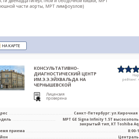
сти двенадцатиперстной и ободочной кишки, МРТ
юшной части аорты, МРТ лимфоузлов)
НА КАРТЕ
КОНСУЛЬТАТИВНО-
ДИАГНОСТИЧЕСКИЙ ЦЕНТР
На
ИМ.Э.Э.ЭЙХВАЛЬДА НА
рейтинг: 4
ЧЕРНЫШЕВСКОЙ
Лицензия
проверена
рес
Санкт-Петербург: ул.Кирочная 
одель
МРТ GE Signa Infinity 1.5Т высокопол
закрытый тип, КТ Toshiba Aqui
емя приема
8:00-
айон
Централ