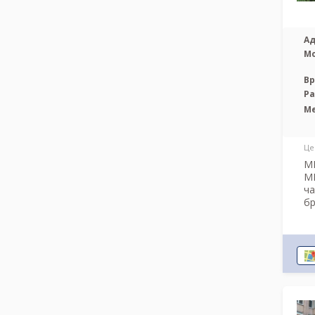
Ад
М
Вр
Р
М
Це
МР
М
ча
бр