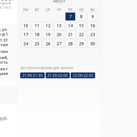
Заявка на прием
Запись
Август
АЙ-КЛИНИК (I
родный
Конста
.7 из 5
ПН
ВТ
СР
ЧТ
ПТ
СБ
ВС
7
8
9
Адрес:
Санкт-Пет
Константиновская
10
11
12
13
14
15
16
 ул.
17
18
19
20
21
22
23
 д.1
1.5T
24
25
26
27
28
29
30
 тип
очно
кий,
асть
Доступное время для записи
пект
Я подтверж
дная
21:00-21:30
21:30-22:00
22:00-22:30
ознакомлен и 
Политикой ко
и даю соглас
своих персон
pуб.