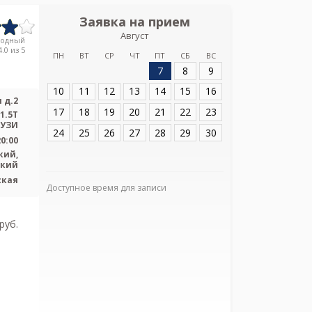
Заявка на прием
Запись
Август
СПб ГБУЗ Детск
родный
Св
.0 из 5
ПН
ВТ
СР
ЧТ
ПТ
СБ
ВС
7
8
9
Адрес:
Санкт-Пет
Земледельческая
10
11
12
13
14
15
16
 д.2
17
18
19
20
21
22
23
1.5T
 УЗИ
24
25
26
27
28
29
30
20:00
кий,
ский
ская
Доступное время для записи
Я подтверж
ознакомлен и 
Политикой ко
pуб.
и даю соглас
своих персон