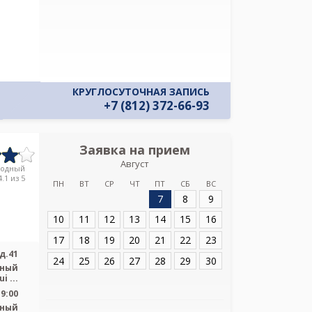
КРУГЛОСУТОЧНАЯ ЗАПИСЬ
+7 (812) 372-66-93
Заявка на прием
Запись
Август
Консультативно
родный
им.Э.Э.Эйхва
.1 из 5
ПН
ВТ
СР
ЧТ
ПТ
СБ
ВС
7
8
9
Адрес:
Санкт-Пет
д.41
10
11
12
13
14
15
16
17
18
19
20
21
22
23
д.41
24
25
26
27
28
29
30
ьный
 ...
19:00
ьный