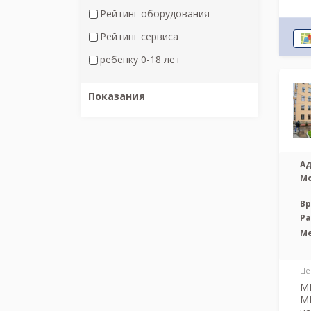
Рейтинг оборудования
Рейтинг сервиса
ребенку 0-18 лет
Показания
Ад
М
Вр
Р
М
Це
МР
М