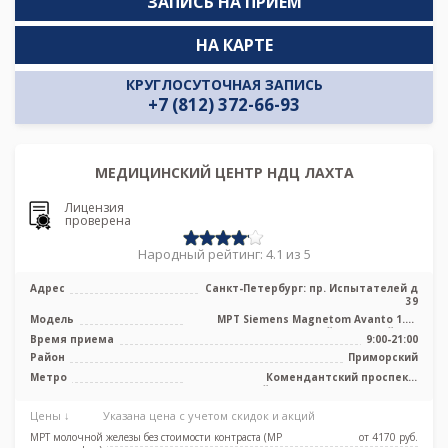
ЗАПИСЬ НА ПРИЁМ
НА КАРТЕ
КРУГЛОСУТОЧНАЯ ЗАПИСЬ
+7 (812) 372-66-93
МЕДИЦИНСКИЙ ЦЕНТР НДЦ ЛАХТА
Лицензия
проверена
Народный рейтинг: 4.1 из 5
Адрес
Санкт-Петербург: пр. Испытателей д
39
Модель
МРТ Siemens Magnetom Avanto 1.5T
высокопольный закрытый тип
Время приема
9:00-21:00
Район
Приморский
Метро
Комендантский проспект,
Крестовский остров, Старая Деревня,
Удельная
Цены ↓
Указана цена с учетом скидок и акций
МРТ молочной железы без стоимости контраста (МР
от 4170 pуб.