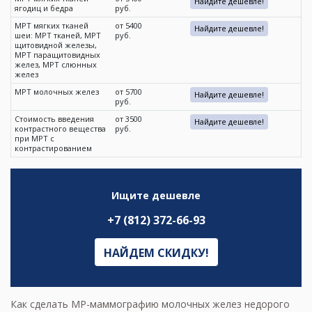
Найдите дешевле!
ягодиц и бедра
руб.
МРТ мягких тканей
от 5400
Найдите дешевле!
шеи: МРТ тканей, МРТ
руб.
щитовидной железы,
МРТ паращитовидных
желез, МРТ слюнных
желез
МРТ молочных желез
от 5700
Найдите дешевле!
руб.
Стоимость введения
от 3500
Найдите дешевле!
контрастного вещества
руб.
при МРТ с
контрастированием
Ищите дешевле
+7 (812) 372-66-93
НАЙДЕМ СКИДКУ!
Как сделать МР-маммографию молочных желез недорого