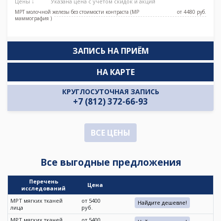
Цены ↓
Указана цена с учетом скидок и акций
МРТ молочной железы без стоимости контраста (МР
от 4480 pуб.
маммография )
ЗАПИСЬ НА ПРИЁМ
НА КАРТЕ
КРУГЛОСУТОЧНАЯ ЗАПИСЬ
+7 (812) 372-66-93
ВСЕ ЦЕНЫ
Все выгодные предложения
Перечень
Цена
исследований
МРТ мягких тканей
от 5400
Найдите дешевле!
лица
руб.
МРТ мягких тканей
от 5400