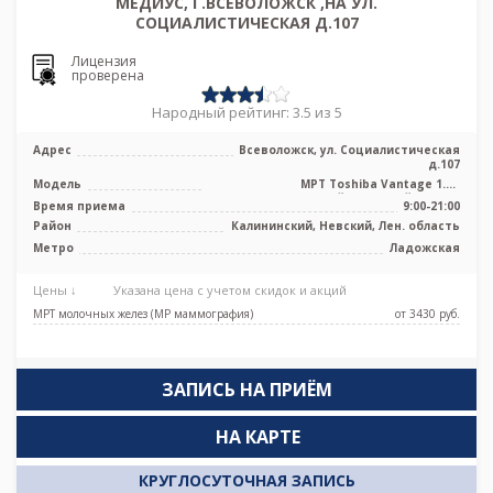
МЕДИУС, Г.ВСЕВОЛОЖСК ,НА УЛ.
СОЦИАЛИСТИЧЕСКАЯ Д.107
Лицензия
проверена
Народный рейтинг: 3.5 из 5
Адрес
Всеволожск, ул. Социалистическая
д.107
Модель
МРТ Toshiba Vantage 1.5T
высокопольный закрытый тип, КТ
Время приема
9:00-21:00
Toshiba Alexio ...
Район
Калининский, Невский, Лен. область
Метро
Ладожская
Цены ↓
Указана цена с учетом скидок и акций
МРТ молочных желез (МР маммография)
от 3430 pуб.
ЗАПИСЬ НА ПРИЁМ
НА КАРТЕ
КРУГЛОСУТОЧНАЯ ЗАПИСЬ