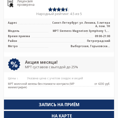
Лицензия
проверена
Народный рейтинг: 4.5 из 5
Адрес
Санкт-Петербург: ул. Ленина, 5 литера
А, пом. 1Н
Модель
МРТ Siemens Magnetom Symphony 1,5T
высокопольный закрытый тип
Время приема
09:00-21:00
Район
Петроградский
Метро
Выборгская, Горьковская,
Петроградская, Площадь Ленина,
Чёрная речка, Чкаловская
Акция месяца!
МРТ суставов с выгодой до 25%
Цены ↓
Указана цена с учетом скидок и акций
МРТ молочной железы без стоимости контраста (МР
от 4200 pуб.
маммография)
ЗАПИСЬ НА ПРИЁМ
НА КАРТЕ