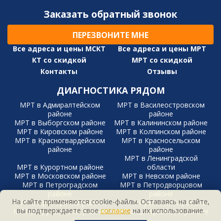
Заказать обратный звонок
ПЕРЕЗВОНИТЕ МНЕ
Все адреса и цены МСКТ
Все адреса и цены МРТ
КТ со скидкой
МРТ со скидкой
Контакты
Отзывы
ДИАГНОСТИКА РЯДОМ
МРТ в Адмиралтейском
МРТ в Василеостровском
районе
районе
МРТ в Выборгском районе
МРТ в Калининском районе
МРТ в Кировском районе
МРТ в Колпинском районе
МРТ в Красногвардейском
МРТ в Красносельском
районе
районе
МРТ в Ленинградской
МРТ в Курортном районе
области
МРТ в Московском районе
МРТ в Невском районе
МРТ в Петроградском
МРТ в Петродворцовом
районе
районе
На сайте применяются cookie-файлы. Оставаясь на сайте,
МРТ в Приморском районе
МРТ в Пушкинском районе
вы подтверждаете свое
согласие
на их использование.
МРТ в Фрунзенском районе
МРТ в Центральном районе