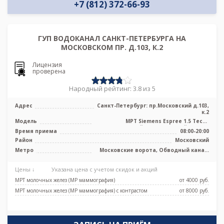
+7 (812) 372-66-93
ГУП ВОДОКАНАЛ САНКТ-ПЕТЕРБУРГА НА
МОСКОВСКОМ ПР. Д.103, К.2
Лицензия
проверена
Народный рейтинг: 3.8 из 5
Адрес
Санкт-Петербург: пр.Московский д.103,
к.2
Модель
МРТ Siemens Espree 1.5 Тесла
высокопольный полуоткрытый тип, КТ
Время приема
08:00-20:00
Siemen ...
Район
Московский
Метро
Московские ворота, Обводный канал,
Фрунзенская, Электросила, Боровая,
Заставская, Броневая
Цены ↓
Указана цена с учетом скидок и акций
МРТ молочных желез (МР маммография)
от 4000 pуб.
МРТ молочных желез (МР маммография) с контрастом
от 8000 pуб.