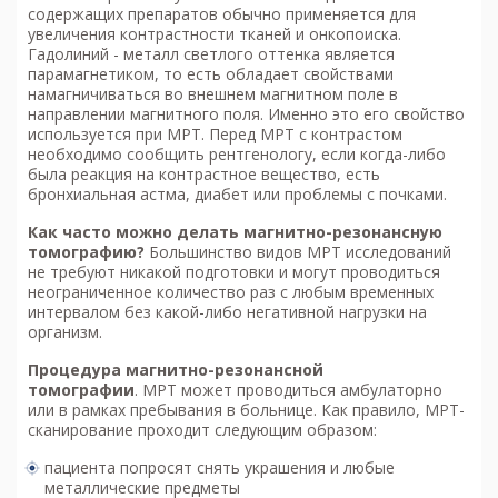
содержащих препаратов обычно применяется для
увеличения контрастности тканей и онкопоиска.
Гадолиний - металл светлого оттенка является
парамагнетиком, то есть обладает свойствами
намагничиваться во внешнем магнитном поле в
направлении магнитного поля. Именно это его свойство
используется при МРТ. Перед МРТ с контрастом
необходимо сообщить рентгенологу, если когда-либо
была реакция на контрастное вещество, есть
бронхиальная астма, диабет или проблемы с почками.
Как часто можно делать м
агнитно-резонансную
томографию
?
Большинство видов МРТ исследований
не требуют никакой подготовки и могут проводиться
неограниченное количество раз с любым временных
интервалом без какой-либо негативной нагрузки на
организм.
Процедура м
агнитно-резонансной
томографии
. МРТ может проводиться амбулаторно
или в рамках пребывания в больнице. Как правило, МРТ-
сканирование проходит следующим образом:
пациента попросят снять украшения и любые
металлические предметы