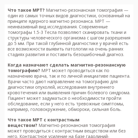
Что такое МРТ?
Магнитно-резонансная томография
—
один из самых точных видов диагностики, основанный на
принципе ядерного магнитно резонанса. МРТ —
неинвазивный вид исследования. Современные
томографы 1.5-3 Тесла позволяют сканировать ткани и
структуры человеческого организма с шагом разрешения
до 5 мм. При такой глубинной диагностике у врачей есть
все возможности выявить патологии на очень ранних
стадиях развития и поставить безошибочный диагноз.
Когда назначают сделать м
агнитно-резонансную
томографию
?
МРТ может проводиться как по
назначению врача, так и по личной инициативе пациента.
Врачи часто дают направление на томографию для
диагностики опухолей, исследования внутреннего
кровотечения или выявления причин болевого синдрома.
Пациент может задуматься о необходимости пройти
обследование, если у него есть тревожные симптомы,
например, головокружение, обмороки, сильная боль.
Что такое МРТ с контрастным
веществом?
Магнитно-резонансная томография
может проводиться с контрастным веществом или без
него. Контрастное усиление на базе гадолиний-