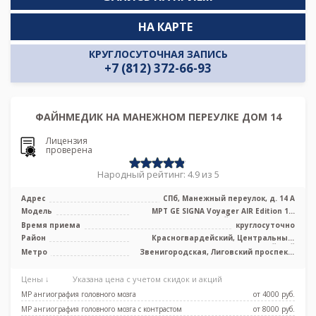
НА КАРТЕ
КРУГЛОСУТОЧНАЯ ЗАПИСЬ
+7 (812) 372-66-93
ФАЙНМЕДИК НА МАНЕЖНОМ ПЕРЕУЛКЕ ДОМ 14
Лицензия
проверена
Народный рейтинг: 4.9 из 5
Адрес
СПб, Манежный переулок, д. 14 А
Модель
МРТ GE SIGNA Voyager AIR Edition 1.5
Тесла полуоткрытый, КТ GE Revolut ...
Время приема
круглосуточно
Район
Красногвардейский, Центральный,
Адмиралтейский
Метро
Звенигородская, Лиговский проспект,
Маяковская, Площадь Александра
Невского, Площадь Восстания,
Цены ↓
Указана цена с учетом скидок и акций
Площадь Ленина, Чернышевская
МР ангиография головного мозга
от 4000 pуб.
МР ангиография головного мозга с контрастом
от 8000 pуб.