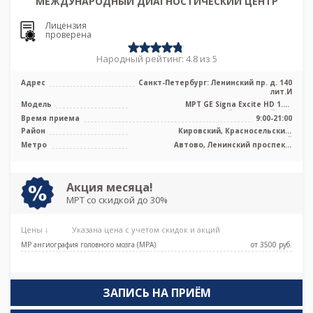
МЕЖДУНАРОДНЫЙ ДИАГНОСТИЧЕСКИЙ ЦЕНТР
Лицензия
проверена
Народный рейтинг: 4.8 из 5
Адрес
Санкт-Петербург: Ленинский пр. д. 140
лит.И
Модель
МРТ GE Signa Excite HD 1.5T
высокопольный закрытый тип
Время приема
9:00-21:00
Район
Кировский, Красносельский,
Московский
Метро
Автово, Ленинский проспект,
Московская, Проспект Ветеранов
Акция месяца!
МРТ со скидкой до 30%
Цены ↓
Указана цена с учетом скидок и акций
МР ангиография головного мозга (МРА)
от 3500 pуб.
ЗАПИСЬ НА ПРИЁМ