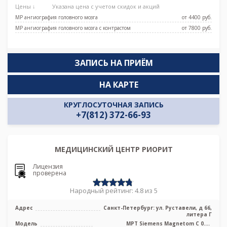
Цены ↓
Указана цена с учетом скидок и акций
МР ангиография головного мозга
от 4400 pуб.
МР ангиография головного мозга с контрастом
от 7800 pуб.
ЗАПИСЬ НА ПРИЁМ
НА КАРТЕ
КРУГЛОСУТОЧНАЯ ЗАПИСЬ
+7(812) 372-66-93
МЕДИЦИНСКИЙ ЦЕНТР РИОРИТ
Лицензия
проверена
Народный рейтинг: 4.8 из 5
Адрес
Санкт-Петербург: ул. Руставели, д 66,
литера Г
Модель
МРТ Siemens Magnetom C 0.4T