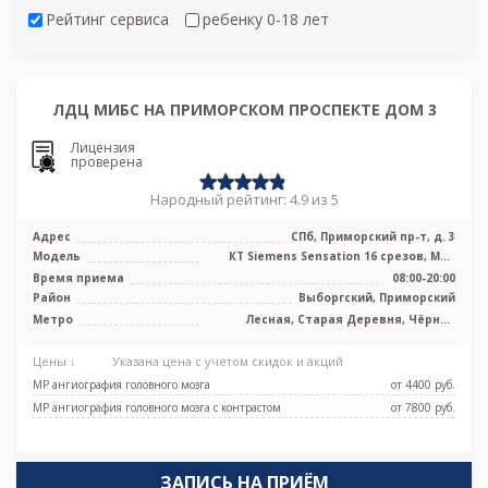
Рейтинг сервиса
ребенку 0-18 лет
ЛДЦ МИБС НА ПРИМОРСКОМ ПРОСПЕКТЕ ДОМ 3
Лицензия
проверена
Народный рейтинг: 4.9 из 5
Адрес
СПб, Приморский пр-т, д. 3
Модель
КТ Siemens Sensation 16 срезов, МРТ
Siemens Magnetom Avanto 1.5 Тесла
Время приема
08:00-20:00
Район
Выборгский, Приморский
Метро
Лесная, Старая Деревня, Чёрная
речка
Цены ↓
Указана цена с учетом скидок и акций
МР ангиография головного мозга
от 4400 pуб.
МР ангиография головного мозга с контрастом
от 7800 pуб.
ЗАПИСЬ НА ПРИЁМ