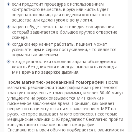
если предстоит процедура с использованием
контрастного вещества, в руку или кисть будет
введена капельница для введения контрастного
вещества или сделан укол в вену локтя.
пациент будет лежать на столе для сканирования,
который задвигается в большое круглое отверстие
сканера
когда сканер начнет работать, пациент может
услышать шум и серию постукиваний, что является
нормальным явлением
в ходе диагностики основная задача обследуемого -
лежать без движения и иногда выполнять команды
МРТ врача по задержке дыхания.
После м
агнитно-резонансной томографии
. После
магнитно-резонансной томографии врач-рентгенолог
трактует полученные томограмммы, и через 30-40 минут
у пациента на руках оказываются МРТ снимки и
письменное заключение врача. Понимая, как бывает
неприятно пациенту остаться с заключением МРТ на
руках, которое вызывает много вопросов, некоторые
медицинские клиники СПб предлагают бесплатно пройти
консультацию с врачом после томографии.
Специальность врач обычно подбирается в зависимости