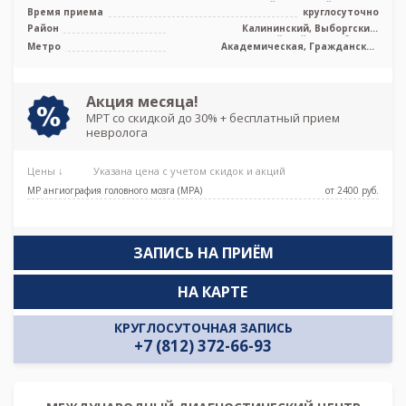
среднепольный открытый тип, УЗИ
Время приема
круглосуточно
Samsung
Район
Калининский, Выборгский,
Красногвардейский, Лен. область
Метро
Академическая, Гражданский
проспект, Девяткино, Озерки, Парнас,
Проспект Просвещения
Акция месяца!
МРТ со скидкой до 30% + бесплатный прием
невролога
Цены ↓
Указана цена с учетом скидок и акций
МР ангиография головного мозга (МРА)
от 2400 pуб.
ЗАПИСЬ НА ПРИЁМ
НА КАРТЕ
КРУГЛОСУТОЧНАЯ ЗАПИСЬ
+7 (812) 372-66-93