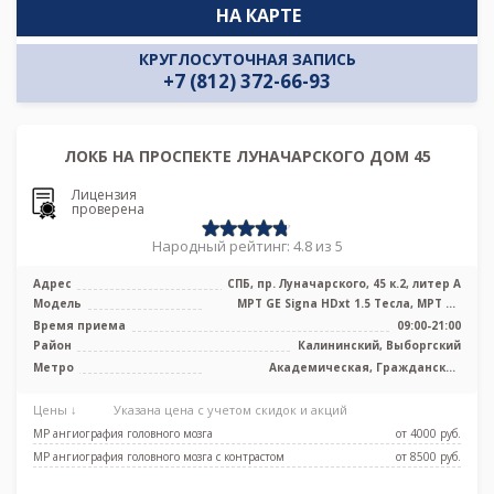
НА КАРТЕ
КРУГЛОСУТОЧНАЯ ЗАПИСЬ
+7 (812) 372-66-93
ЛОКБ НА ПРОСПЕКТЕ ЛУНАЧАРСКОГО ДОМ 45
Лицензия
проверена
Народный рейтинг: 4.8 из 5
Адрес
СПБ, пр. Луначарского, 45 к.2, литер А
Модель
МРТ GE Signa HDxt 1.5 Тесла, МРТ GE
Optima MR 360 1.5 Тесла, KT GE Opt ...
Время приема
09:00-21:00
Район
Калининский, Выборгский
Метро
Академическая, Гражданский
проспект, Озерки, Площадь Мужества,
Проспект Просвещения
Цены ↓
Указана цена с учетом скидок и акций
МР ангиография головного мозга
от 4000 pуб.
МР ангиография головного мозга с контрастом
от 8500 pуб.