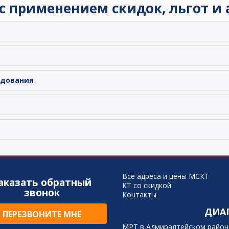
 с применением скидок, льгот и
едования
Все адреса и цены МСКТ
аказать обратный
КТ со скидкой
звонок
Контакты
ДИА
ПЕРЕЗВОНИТЕ МНЕ
МРТ в Адмиралтейском район