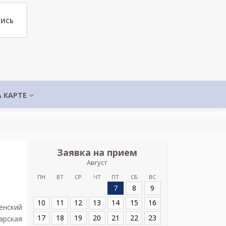
ПИСЬ
А КАРТЕ
Заявка на прием
Запис
Август
МедЭксперт н
проспе
ПН
ВТ
СР
ЧТ
ПТ
СБ
ВС
7
8
9
Адрес:
СПб, Боль
лит.А
10
11
12
13
14
15
16
енский
17
18
19
20
21
22
23
арская