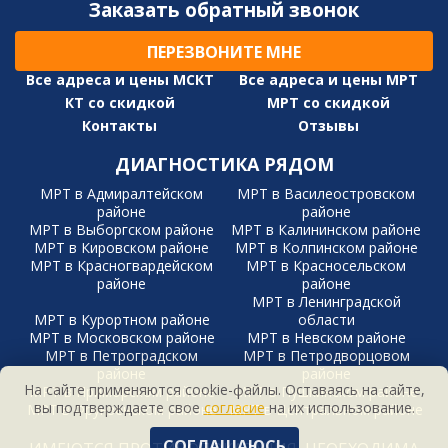
Заказать обратный звонок
ПЕРЕЗВОНИТЕ МНЕ
Все адреса и цены МСКТ
Все адреса и цены МРТ
КТ со скидкой
МРТ со скидкой
Контакты
Отзывы
ДИАГНОСТИКА РЯДОМ
МРТ в Адмиралтейском
МРТ в Василеостровском
районе
районе
МРТ в Выборгском районе
МРТ в Калининском районе
МРТ в Кировском районе
МРТ в Колпинском районе
МРТ в Красногвардейском
МРТ в Красносельском
районе
районе
МРТ в Ленинградской
МРТ в Курортном районе
области
МРТ в Московском районе
МРТ в Невском районе
МРТ в Петроградском
МРТ в Петродворцовом
районе
районе
На сайте применяются cookie-файлы. Оставаясь на сайте,
МРТ в Приморском районе
МРТ в Пушкинском районе
вы подтверждаете свое
согласие
на их использование.
МРТ в Фрунзенском районе
МРТ в Центральном районе
СОГЛАШАЮСЬ