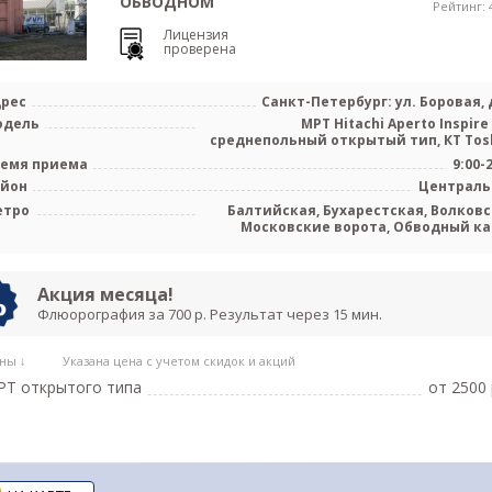
ОБВОДНОМ
Рейтинг: 4
Лицензия
проверена
рес
Санкт-Петербург: ул. Боровая, д
одель
МРТ Hitachi Aperto Inspire
среднепольный открытый тип, КТ Tos
емя приема
9:00-
айон
Централ
етро
Балтийская, Бухарестская, Волковс
Московские ворота, Обводный ка
Пушкинская, Фрунзенская, Боро
Каре
Акция месяца!
Флюорография за 700 р. Результат через 15 мин.
ны ↓
Указана цена с учетом скидок и акций
РТ открытого типа
от 2500 