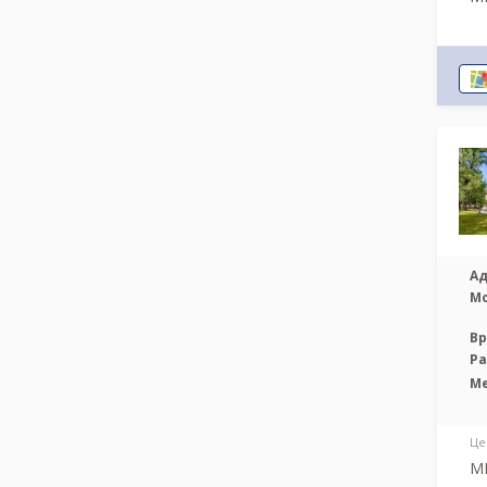
Ад
М
Вр
Р
М
Це
МР