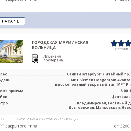
НА КАРТЕ
ГОРОДСКАЯ МАРИИНСКАЯ
БОЛЬНИЦА
Рейтинг: 4
Лицензия
проверена
рес
Санкт-Петербург: Литейный пр. 
одель
МРТ Siemens Magentom Avanto 
высокопольный закрытый тип, МРТ Phili
емя приема
8:00-
айон
Централ
етро
Владимирская, Гостиный д
Достоевская, Маяковская, Нев
проспект, Чернышев
ны ↓
Указана цена с учетом скидок и акций
Т закрытого типа
от 3200 