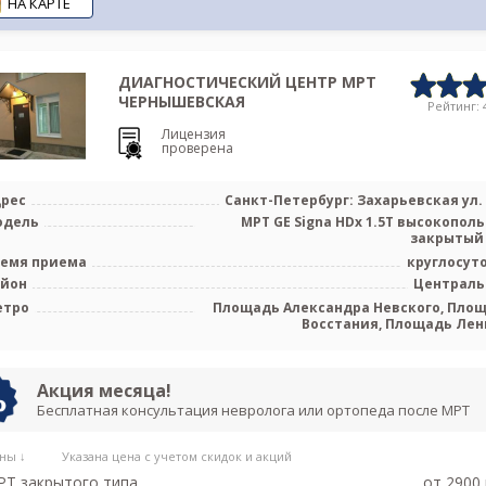
НА КАРТЕ
ДИАГНОСТИЧЕСКИЙ ЦЕНТР МРТ
ЧЕРНЫШЕВСКАЯ
Рейтинг: 4
Лицензия
проверена
рес
Санкт-Петербург: Захарьевская ул. 
одель
МРТ GE Signa HDx 1.5T высокопол
закрытый
емя приема
круглосут
айон
Централ
етро
Площадь Александра Невского, Пло
Восстания, Площадь Лен
Чернышев
Акция месяца!
Бесплатная консультация невролога или ортопеда после МРТ
ны ↓
Указана цена с учетом скидок и акций
Т закрытого типа
от 2900 