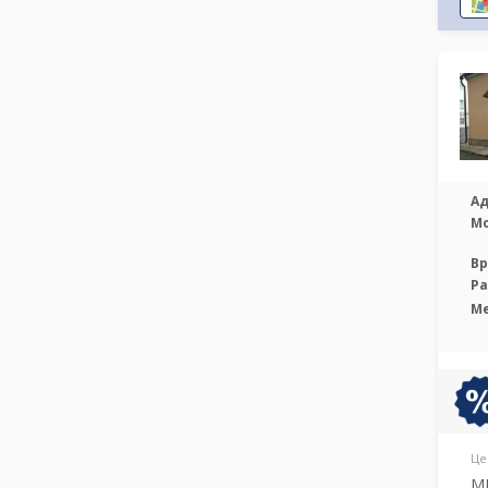
Ад
М
Вр
Р
М
Це
МР