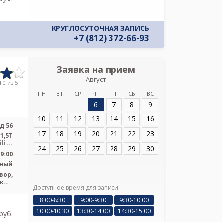
КРУГЛОСУТОЧНАЯ ЗАПИСЬ
+7 (812) 372-66-93
Заявка на прием
Запись
Август
Городская М
.0 из 5
ПН
ВТ
СР
ЧТ
ПТ
СБ
ВС
6
7
8
9
Адрес:
Санкт-Пет
56
10
11
12
13
14
15
16
д 56
17
18
19
20
21
22
23
1,5Т
 ...
24
25
26
27
28
29
30
19:00
ьный
вор,
ский
Доступное время для записи
Я подтверж
ская
ознакомлен и 
8:00-8:30
9:00-9:30
9:30-10:00
Политикой ко
10:00-10:30
13:30-14:00
14:30-15:00
pуб.
и даю соглас