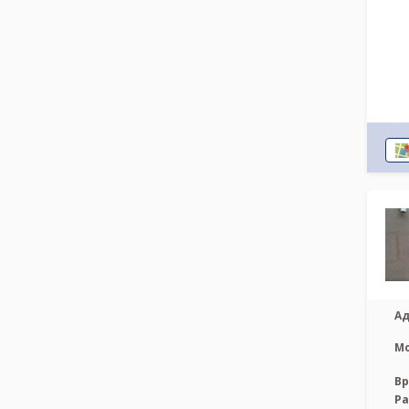
Ад
М
Вр
Р