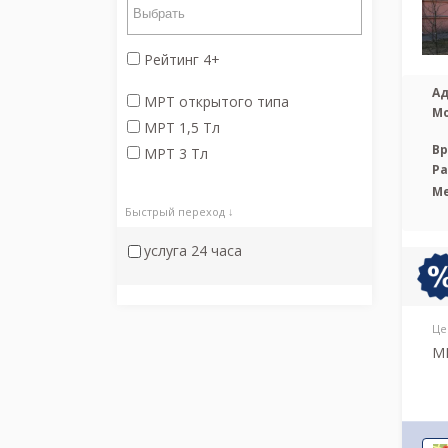
Рейтинг 4+
Ад
МРТ открытого типа
М
МРТ 1,5 Тл
Вр
МРТ 3 Тл
Р
М
Быстрый переход ↓
услуга 24 часа
Це
М