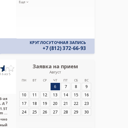
своих персон
Еще
КРУГЛОСУТОЧНАЯ ЗАПИСЬ
+7 (812) 372-66-93
Заявка на прием
Запись
Август
Медицинс
.6 из 5
ПН
ВТ
СР
ЧТ
ПТ
СБ
ВС
6
7
8
9
Адрес:
Санкт-Пет
Красноармейская,
10
11
12
13
14
15
16
6-ая
17
18
19
20
21
22
23
 д 7
1.5T
24
25
26
27
28
29
30
 ...
очно
ьный