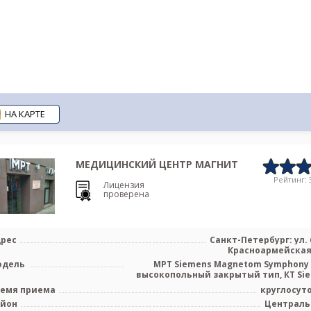
НА КАРТЕ
МЕДИЦИНСКИЙ ЦЕНТР МАГНИТ
Рейтинг: 3
Лицензия
проверена
рес
Санкт-Петербург: ул. 
Красноармейская,
одель
МРТ Siemens Magnetom Symphony 
высокопольный закрытый тип, КТ Siem
емя приема
круглосут
айон
Централ