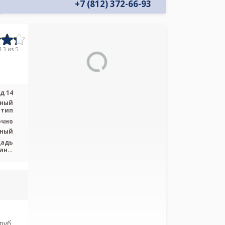
+7 (812) 372-66-93
.3 из 5
д 14
ьный
 тип
очно
ьный
щадь
ина,
ская
pуб.