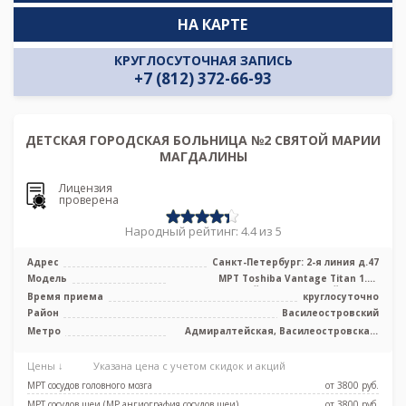
НА КАРТЕ
КРУГЛОСУТОЧНАЯ ЗАПИСЬ
+7 (812) 372-66-93
ДЕТСКАЯ ГОРОДСКАЯ БОЛЬНИЦА №2 СВЯТОЙ МАРИИ
МАГДАЛИНЫ
Лицензия
проверена
Народный рейтинг: 4.4 из 5
Адрес
Санкт-Петербург: 2-я линия д.47
Модель
МРТ Toshiba Vantage Titan 1.5T
высокопольный полуоткрытый тип, КТ
Время приема
круглосуточно
Siem ...
Район
Василеостровский
Метро
Адмиралтейская, Василеостровская,
Приморская, Спортивная, Чкаловская,
Горный институт
Цены ↓
Указана цена с учетом скидок и акций
МРТ сосудов головного мозга
от 3800 pуб.
МРТ сосудов шеи (МР ангиография сосудов шеи)
от 3800 pуб.