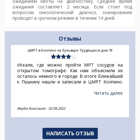
ожиданием квоты на диагностику. Среднее время
ожидания составляет 2 месяца. Если стоит под
вопросом онкологический диагноз, сканирование
проводят в срочном режиме в течение 14 дней.
Отзывы
ЦМРТ в Колпино на бульваре Трудящихся дом 18
Искали, где можно пройти МРТ сосудов на
открытом томографе. Как нам объяснили их
осталось немного в городе. В итоге ближайший
к Пушкину нашли и записали в ЦМРТ Колпино.
Исследование шло около 30 минут, но об сразу
предупредили, поэтому была моральна готова.
Читать далее
Единственный минус - диск не входит в
стоимость как везде.
Верба Анастасия
-
02.08.2022
НАПИСАТЬ ОТЗЫВ