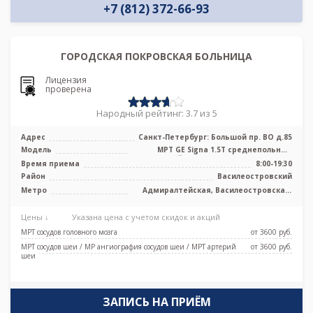
+7 (812) 372-66-93
ГОРОДСКАЯ ПОКРОВСКАЯ БОЛЬНИЦА
Лицензия
проверена
Народный рейтинг: 3.7 из 5
Адрес
Санкт-Петербург: Большой пр. ВО д.85
Модель
МРТ GE Signa 1.5T среднепольный
закрытый тип, КТ Siemens Somatom 8
Время приема
8:00-19:30
сре ...
Район
Василеостровский
Метро
Адмиралтейская, Василеостровская,
Приморская, Спортивная, Чкаловская,
Новокрестовская (Зенит)
Цены ↓
Указана цена с учетом скидок и акций
МРТ сосудов головного мозга
от 3600 pуб.
МРТ сосудов шеи / МР ангиография сосудов шеи / МРТ артерий
от 3600 pуб.
шеи
ЗАПИСЬ НА ПРИЁМ