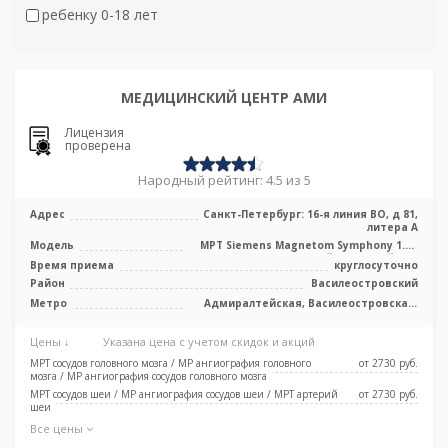
ребенку 0-18 лет
МЕДИЦИНСКИЙ ЦЕНТР АМИ
Лицензия
проверена
Народный рейтинг: 4.5 из 5
Адрес
Санкт-Петербург: 16-я линия ВО, д 81,
литера А
Модель
МРТ Siemens Magnetom Symphony 1.5T
высокопольный закрытый тип
Время приема
круглосуточно
Район
Василеостровский
Метро
Адмиралтейская, Василеостровская,
Приморская, Спортивная,
Новокрестовская (Зенит), Горный
Цены ↓
Указана цена с учетом скидок и акций
институт
МРТ сосудов головного мозга / МР ангиография головного
от 2730 pуб.
мозга / МР ангиография сосудов головного мозга
МРТ сосудов шеи / МР ангиография сосудов шеи / МРТ артерий
от 2730 pуб.
шеи
Все цены