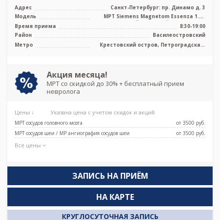
Адрес
Санкт-Петербург: пр. Динамо д. 3
Модель
МРТ Siemens Magnetom Essenza 1.5T
высокопольный закрытый тип, КТ Aquil
Время приема
8:30-19:00
...
Район
Василеостровский
Метро
Крестовский остров, Петроградская,
Спортивная, Старая Деревня,
Чкаловская, Беговая,
Новокрестовская (Зенит)
Акция месяца!
МРТ со скидкой до 30% + бесплатный прием
невролога
Цены ↓
Указана цена с учетом скидок и акций
МРТ сосудов головного мозга
от 3500 pуб.
МРТ сосудов шеи / МР ангиография сосудов шеи
от 3500 pуб.
Все цены
ЗАПИСЬ НА ПРИЁМ
НА КАРТЕ
КРУГЛОСУТОЧНАЯ ЗАПИСЬ