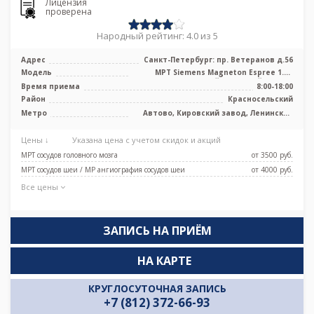
Лицензия
проверена
Народный рейтинг: 4.0 из 5
Адрес
Санкт-Петербург: пр. Ветеранов д.56
Модель
МРТ Siemens Magneton Espree 1.5T
высокопольный закрытый тип, КТ
Время приема
8:00-18:00
Siemen ...
Район
Красносельский
Метро
Автово, Кировский завод, Ленинский
проспект, Проспект Ветеранов, Юго-
Западная
Цены ↓
Указана цена с учетом скидок и акций
МРТ сосудов головного мозга
от 3500 pуб.
МРТ сосудов шеи / МР ангиография сосудов шеи
от 4000 pуб.
Все цены
ЗАПИСЬ НА ПРИЁМ
НА КАРТЕ
КРУГЛОСУТОЧНАЯ ЗАПИСЬ
+7 (812) 372-66-93