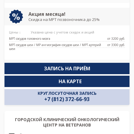
Путиловская, Юго-Западная
Акция месяца!
Скидка на МРТ позвоночника до 25%
Цены ↓
Указана цена с учетом скидок и акций
МРТ сосудов головного мозга
от 3200 pуб.
МРТ сосудов шеи / МР ангиография сосудов шеи / МРТ артерий
от 3300 pуб.
шеи
ЗАПИСЬ НА ПРИЁМ
НА КАРТЕ
КРУГЛОСУТОЧНАЯ ЗАПИСЬ
+7 (812) 372-66-93
ГОРОДСКОЙ КЛИНИЧЕСКИЙ ОНКОЛОГИЧЕСКИЙ
ЦЕНТР НА ВЕТЕРАНОВ