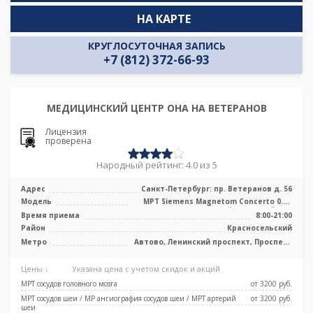
НА КАРТЕ
КРУГЛОСУТОЧНАЯ ЗАПИСЬ
+7 (812) 372-66-93
МЕДИЦИНСКИЙ ЦЕНТР ОНА НА ВЕТЕРАНОВ
Лицензия
проверена
Народный рейтинг: 4.0 из 5
Адрес
Санкт-Петербург: пр. Ветеранов д. 56
Модель
МРТ Siemens Magnetom Concerto 0.2T
низкопольный открытый тип
Время приема
8:00-21:00
Район
Красносельский
Метро
Автово, Ленинский проспект, Проспект
Ветеранов, Юго-Западная
Цены ↓
Указана цена с учетом скидок и акций
МРТ сосудов головного мозга
от 3200 pуб.
МРТ сосудов шеи / МР ангиография сосудов шеи / МРТ артерий
от 3200 pуб.
шеи