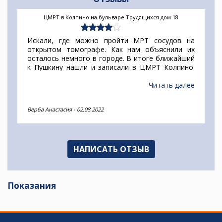
ЦМРТ в Колпино на бульваре Трудящихся дом 18
Искали, где можно пройти МРТ сосудов на
открытом томографе. Как нам объяснили их
осталось немного в городе. В итоге ближайший
к Пушкину нашли и записали в ЦМРТ Колпино.
Исследование шло около 30 минут, но об сразу
предупредили, поэтому была моральна готова.
Читать далее
Единственный минус - диск не входит в
стоимость как везде.
Верба Анастасия
-
02.08.2022
НАПИСАТЬ ОТЗЫВ
Показания