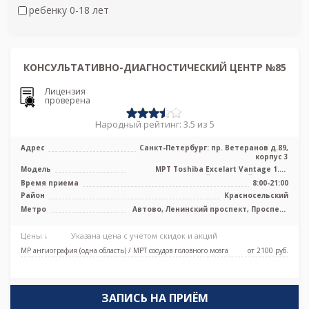
ребенку 0-18 лет
КОНСУЛЬТАТИВНО-ДИАГНОСТИЧЕСКИЙ ЦЕНТР №85
Лицензия
проверена
Народный рейтинг: 3.5 из 5
Адрес
Санкт-Петербург: пр. Ветеранов д.89,
корпус 3
Модель
МРТ Toshiba Excelart Vantage 1.5T
высокопольный закрытый тип, УЗИ
Время приема
8:00-21:00
Район
Красносельский
Метро
Автово, Ленинский проспект, Проспект
Ветеранов
Цены ↓
Указана цена с учетом скидок и акций
МР ангиография (одна область) / МРТ сосудов головного мозга
от 2100 pуб.
ЗАПИСЬ НА ПРИЁМ