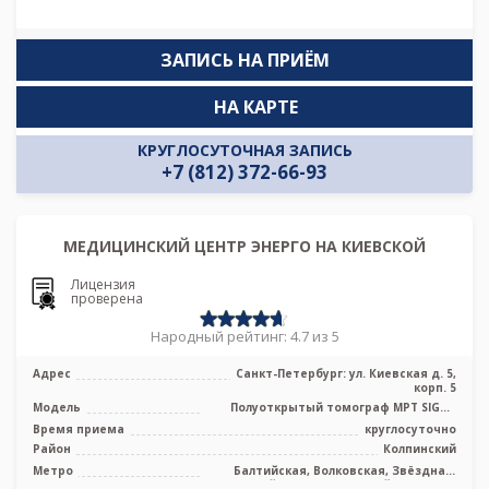
ЗАПИСЬ НА ПРИЁМ
НА КАРТЕ
КРУГЛОСУТОЧНАЯ ЗАПИСЬ
+7 (812) 372-66-93
МЕДИЦИНСКИЙ ЦЕНТР ЭНЕРГО НА КИЕВСКОЙ
Лицензия
проверена
Народный рейтинг: 4.7 из 5
Адрес
Санкт-Петербург: ул. Киевская д. 5,
корп. 5
Модель
Полуоткрытый томограф МРТ SIGNA
Voyager 1.5 Тесла, КТ Revolution EVO 1
Время приема
круглосуточно
...
Район
Колпинский
Метро
Балтийская, Волковская, Звёздная,
Кировский завод, Ленинский проспект,