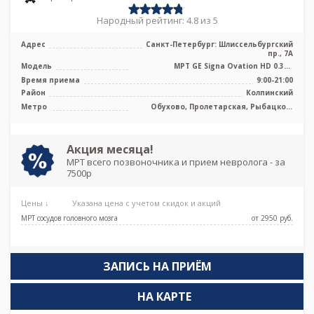
Народный рейтинг: 4.8 из 5
Адрес
Санкт-Петербург: Шлиссельбургский
пр., 7А
Модель
МРТ GE Signa Ovation HD 0.35T
открытого типа, УЗИ экспертного
Время приема
9:00-21:00
класса
Район
Колпинский
Метро
Обухово, Пролетарская, Рыбацкое,
Шушары
Акция месяца!
МРТ всего позвоночника и прием невролога - за
7500р
Цены ↓
Указана цена с учетом скидок и акций
МРТ сосудов головного мозга
от 2950 pуб.
ЗАПИСЬ НА ПРИЁМ
НА КАРТЕ