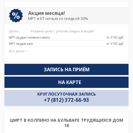
Московская, Московские ворота,
Обводный канал, Парк Победы,
Технологический институт,
Акция месяца!
Фрунзенская, Электросила, Дунайская,
МРТ и КТ ночью со скидкой 30%
Боровая, Заставская, Броневая
Цены ↓
Указана цена с учетом скидок и акций
МРТ сосудов головного мозга
от 3150 pуб.
МРТ сосудов шеи
от 3150 pуб.
Все цены
ЗАПИСЬ НА ПРИЁМ
НА КАРТЕ
КРУГЛОСУТОЧНАЯ ЗАПИСЬ
+7 (812) 372-66-93
ЦМРТ В КОЛПИНО НА БУЛЬВАРЕ ТРУДЯЩИХСЯ ДОМ
18