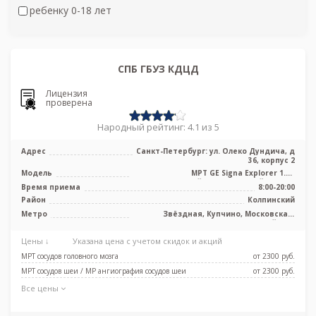
ребенку 0-18 лет
СПБ ГБУЗ КДЦД
Лицензия
проверена
Народный рейтинг: 4.1 из 5
Адрес
Санкт-Петербург: ул. Олеко Дундича, д
36, корпус 2
Модель
МРТ GE Signa Explorer 1.5T
высокопольный полуоткрытый тип, КТ
Время приема
8:00-20:00
Toshiba ...
Район
Колпинский
Метро
Звёздная, Купчино, Московская,
Шушары, Дунайская
Цены ↓
Указана цена с учетом скидок и акций
МРТ сосудов головного мозга
от 2300 pуб.
МРТ сосудов шеи / МР ангиография сосудов шеи
от 2300 pуб.
Все цены