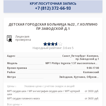
КРУГЛОСУТОЧНАЯ ЗАПИСЬ
+7 (812) 372-66-93
ДЕТСКАЯ ГОРОДСКАЯ БОЛЬНИЦА №22 , Г.КОЛПИНО
ПР.ЗАВОДСКОЙ Д.1
Лицензия
проверена
Народный рейтинг: 3.6 из 5
Адрес
Санкт_Петербург: Колпино,
пр.Заводской д.1
Модель
МРТ Philips Ingenia 1.5T высокопольный
полуоткрытый тип, КТ General El ...
Время приема
9:00-17:00
Район
Колпинский
Метро
Звёздная, Купчино, Обухово,
Рыбацкое, Шушары
Цены ↓
Указана цена с учетом скидок и акций
МРТ сосудов шеи / МР ангиография сосудов шеи / МРТ артерий
от 3000 pуб.
шеи
МРТ сосудов головного мозга
от 3600 pуб.
Все цены