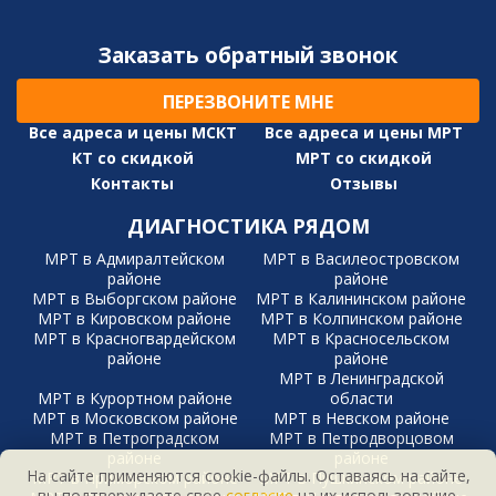
Заказать обратный звонок
ПЕРЕЗВОНИТЕ МНЕ
Все адреса и цены МСКТ
Все адреса и цены МРТ
КТ со скидкой
МРТ со скидкой
Контакты
Отзывы
ДИАГНОСТИКА РЯДОМ
МРТ в Адмиралтейском
МРТ в Василеостровском
районе
районе
МРТ в Выборгском районе
МРТ в Калининском районе
МРТ в Кировском районе
МРТ в Колпинском районе
МРТ в Красногвардейском
МРТ в Красносельском
районе
районе
МРТ в Ленинградской
МРТ в Курортном районе
области
МРТ в Московском районе
МРТ в Невском районе
МРТ в Петроградском
МРТ в Петродворцовом
районе
районе
На сайте применяются cookie-файлы. Оставаясь на сайте,
МРТ в Приморском районе
МРТ в Пушкинском районе
вы подтверждаете свое
согласие
на их использование.