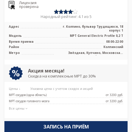
Лицензия
проверена
Народный рейтинг: 4.1 из 5
Адрес
г. Колпино, бульвар Трудящихся, 18
корпус 1
Модель
МРТ General Electric Profile 0,2 Т
Время приема
08:00-22:00
Район
Колпинский
Метро
Звёздная, Купчино, Московская,
Рыбацкое, Шушары
Акция месяца!
Скидка на комплексные МРТ до 30%
Цены ↓
Указана цена с учетом скидок и акций
МРТ сосудов (одна область)
от 3200 pуб.
МРТ сосудов головного мозга
от 3200 pуб.
Все цены
ЗАПИСЬ НА ПРИЁМ