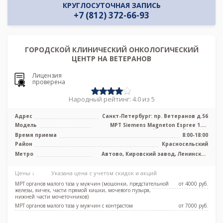
КРУГЛОСУТОЧНАЯ ЗАПИСЬ
+7 (812) 372-66-93
ГОРОДСКОЙ КЛИНИЧЕСКИЙ ОНКОЛОГИЧЕСКИЙ
ЦЕНТР НА ВЕТЕРАНОВ
Лицензия
проверена
Народный рейтинг: 4.0 из 5
Адрес
Санкт-Петербург: пр. Ветеранов д.56
Модель
МРТ Siemens Magneton Espree 1.5T
высокопольный закрытый тип, КТ
Время приема
8:00-18:00
Siemen ...
Район
Красносельский
Метро
Автово, Кировский завод, Ленинский
проспект, Проспект Ветеранов, Юго-
Западная
Цены ↓
Указана цена с учетом скидок и акций
МРТ органов малого таза у мужчин (мошонки, предстательной
от 4000 pуб.
железы, яичек, части прямой кишки, мочевого пузыря,
нижней части мочеточников)
МРТ органов малого таза у мужчин с контрастом
от 7000 pуб.