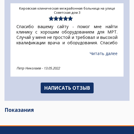
Медицинский центр ЭНЕРГО на Ленинском
Очень полезный сайт, все четко, по делу, и цены
совпадают с тем что написано. До вашего сайта
смотрел на других, а там пишут 3 копейки, а на
самом деле оказывается несколько тысяч.
Записался на МРТ малого таза с контрастом,
посмотрим как все пройдет в самой клинике
Читать далее
(Энерго).
Петр Д.
-
15.01.2021
НАПИСАТЬ ОТЗЫВ
Показания