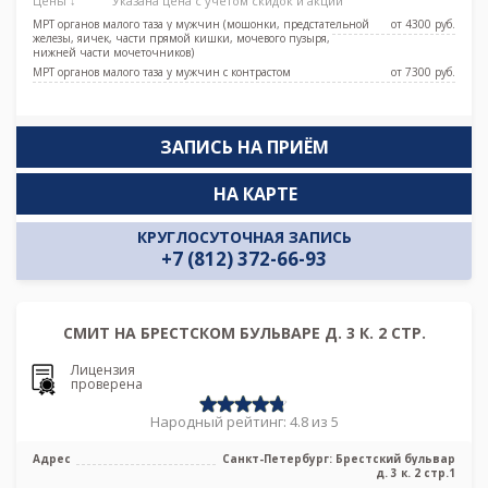
Цены ↓
Указана цена с учетом скидок и акций
МРТ органов малого таза у мужчин (мошонки, предстательной
от 4300 pуб.
железы, яичек, части прямой кишки, мочевого пузыря,
нижней части мочеточников)
МРТ органов малого таза у мужчин с контрастом
от 7300 pуб.
ЗАПИСЬ НА ПРИЁМ
НА КАРТЕ
КРУГЛОСУТОЧНАЯ ЗАПИСЬ
+7 (812) 372-66-93
СМИТ НА БРЕСТСКОМ БУЛЬВАРЕ Д. 3 К. 2 СТР.
Лицензия
проверена
Народный рейтинг: 4.8 из 5
Адрес
Санкт-Петербург: Брестский бульвар
д. 3 к. 2 стр.1