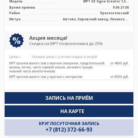
Модель
МРТ GE Signa Greator 1,5 т
высокопольный закрытый тип
Время приема
9:00-21:00
Район
Красносельский
Метро
Автово, Кировский завод, Ленинский
проспект, Проспект Ветеранов,
Путиловская, Юго-Западная
Акция месяца!
Скидка на МРТ позвоночника до 25%
Цены ↓
Указана цена с учетом скидок и акций
МРТ органов малого таза у мужчин (мошонки, предстательной
от 4800 pуб.
железы, яичек, части прямой кишки, мочевого пузыря,
нижней части мочеточников)
МРТ органов малого таза у мужчин с контрастом
от 8900 pуб.
ЗАПИСЬ НА ПРИЁМ
НА КАРТЕ
КРУГЛОСУТОЧНАЯ ЗАПИСЬ
+7 (812) 372-66-93