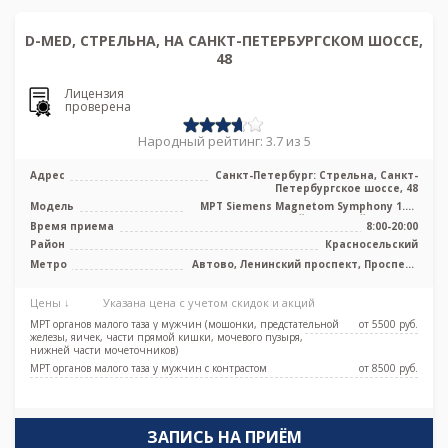
D-MED, СТРЕЛЬНА, НА САНКТ-ПЕТЕРБУРГСКОМ ШОССЕ,
48
Лицензия
проверена
Народный рейтинг: 3.7 из 5
Адрес
Санкт-Петербург: Стрельна, Санкт-
Петербургское шоссе, 48
Модель
МРТ Siemens Magnetom Symphony 1.5Т
высокопольный закрытый тип, УЗИ
Время приема
8:00-20:00
Район
Красносельский
Метро
Автово, Ленинский проспект, Проспект
Ветеранов
Цены ↓
Указана цена с учетом скидок и акций
МРТ органов малого таза у мужчин (мошонки, предстательной
от 5500 pуб.
железы, яичек, части прямой кишки, мочевого пузыря,
нижней части мочеточников)
МРТ органов малого таза у мужчин с контрастом
от 8500 pуб.
ЗАПИСЬ НА ПРИЁМ