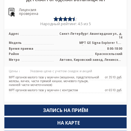
Лицензия
проверена
Народный рейтинг: 4.5 из 5
Адрес
Санкт-Петербург: Авангардная ул., д.
14
Модель
МРТ GE Signa Explorer 1.5T
высокопольный полуоткрытый тип, КТ
Время приема
8:00-18:00
Siemens ...
Район
Красносельский
Метро
Автово, Кировский завод, Ленинский
проспект, Проспект Ветеранов
Цены ↓
Указана цена с учетом скидок и акций
МРТ органов малого таза у мужчин (мошонки, предстательной
от 3510 pуб.
железы, яичек, части прямой кишки, мочевого пузыря,
нижней части мочеточников)
МРТ органов малого таза у мужчин с контрастом
от 6510 pуб.
ЗАПИСЬ НА ПРИЁМ
НА КАРТЕ