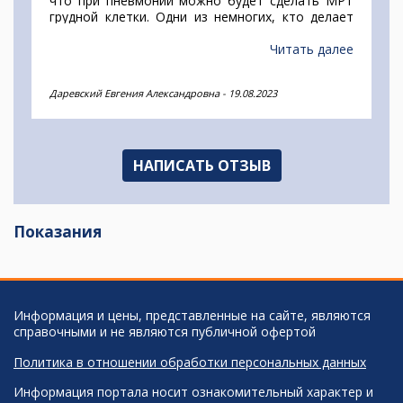
что при пневмонии можно будет сделать МРТ
грудной клетки. Одни из немногих, кто делает
это клиника Эксперт. Записалась онлайн.
Приехали, сразу не могли найти, пришлось
Читать далее
звонить.Оказалось, что надо идти и обходить
здание с другой стороны, при этом подъехать
Даревский Евгения Александровна
-
19.08.2023
нет возможности, только через лестницу, что в
моем преклонном возрасте не очень удобно. В
остальном замечаний нет.
НАПИСАТЬ ОТЗЫВ
Показания
Информация и цены, представленные на сайте, являются
справочными и не являются публичной офертой
Политика в отношении обработки персональных данных
Информация портала носит ознакомительный характер и