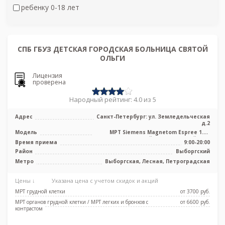
ребенку 0-18 лет
СПБ ГБУЗ ДЕТСКАЯ ГОРОДСКАЯ БОЛЬНИЦА СВЯТОЙ
ОЛЬГИ
Лицензия
проверена
Народный рейтинг: 4.0 из 5
Адрес
Санкт-Петербург: ул. Земледельческая
д.2
Модель
МРТ Siemens Magnetom Espree 1.5T
высокопольный полуоткрытый тип,
Время приема
9:00-20:00
УЗИ
Район
Выборгский
Метро
Выборгская, Лесная, Петроградская
Цены ↓
Указана цена с учетом скидок и акций
МРТ грудной клетки
от 3700 pуб.
МРТ органов грудной клетки / МРТ легких и бронхов с
от 6600 pуб.
контрастом