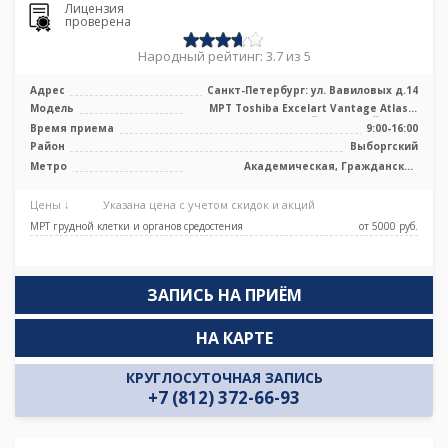
Лицензия
проверена
Народный рейтинг: 3.7 из 5
Адрес
Санкт-Петербург: ул. Вавиловых д.14
Модель
МРТ Toshiba Excelart Vantage Atlas X
1.5T высокопольный закрытый тип, ...
Время приема
9:00-16:00
Район
Выборгский
Метро
Академическая, Гражданский
проспект, Девяткино, Озерки,
Площадь Мужества, Политехническая,
Цены ↓
Указана цена с учетом скидок и акций
Проспект Просвещения
МРТ грудной клетки и органов средостения
от 5000 pуб.
ЗАПИСЬ НА ПРИЁМ
НА КАРТЕ
КРУГЛОСУТОЧНАЯ ЗАПИСЬ
+7 (812) 372-66-93