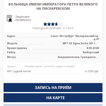
БОЛЬНИЦА ИМЕНИ ИМПЕРАТОРА ПЕТРА ВЕЛИКОГО
НА ПИСКАРЕВСКОМ
Лицензия
проверена
Народный рейтинг: 3.7 из 5
Адрес
Санкт-Петербург: Пискаревский пр.
д.47
Модель
МРТ GE Signa Excite HD 1.5Т
высокопольный закрытый тип, КТ
Время приема
8:00-20:00
Toshiba Agu ...
Район
Выборгский
Метро
Академическая, Гражданский
проспект, Девяткино, Лесная,
Площадь Мужества, Политехническая
Цены ↓
Указана цена с учетом скидок и акций
МРТ грудной клетки
от 5200 pуб.
ЗАПИСЬ НА ПРИЁМ
НА КАРТЕ