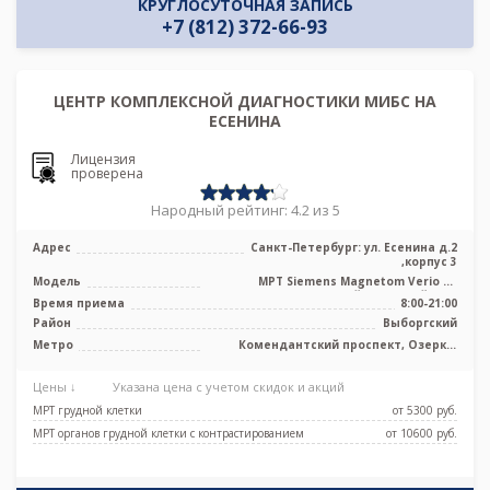
КРУГЛОСУТОЧНАЯ ЗАПИСЬ
+7 (812) 372-66-93
ЦЕНТР КОМПЛЕКСНОЙ ДИАГНОСТИКИ МИБС НА
ЕСЕНИНА
Лицензия
проверена
Народный рейтинг: 4.2 из 5
Адрес
Санкт-Петербург: ул. Есенина д.2
,корпус 3
Модель
МРТ Siemens Magnetom Verio 3T
сверхвысокопольный закрытый тип,
Время приема
8:00-21:00
КТ Siem ...
Район
Выборгский
Метро
Комендантский проспект, Озерки,
Пионерская, Удельная
Цены ↓
Указана цена с учетом скидок и акций
МРТ грудной клетки
от 5300 pуб.
МРТ органов грудной клетки с контрастированием
от 10600 pуб.