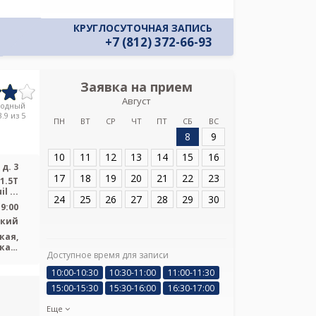
КРУГЛОСУТОЧНАЯ ЗАПИСЬ
+7 (812) 372-66-93
Заявка на прием
Запись
Август
Городская клин
родный
н
.9 из 5
ПН
ВТ
СР
ЧТ
ПТ
СБ
ВС
8
9
Адрес:
Санкт-Пет
10
11
12
13
14
15
16
д. 3
17
18
19
20
21
22
23
1.5T
 ...
24
25
26
27
28
29
30
19:00
ский
кая,
кая,
Доступное время для записи
Я подтверж
нит)
ознакомлен и 
10:00-10:30
10:30-11:00
11:00-11:30
Политикой ко
15:00-15:30
15:30-16:00
16:30-17:00
и даю соглас
своих персон
Еще