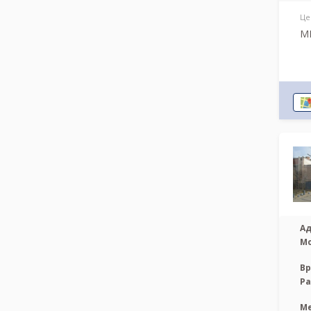
Це
МР
Ад
М
Вр
Р
М