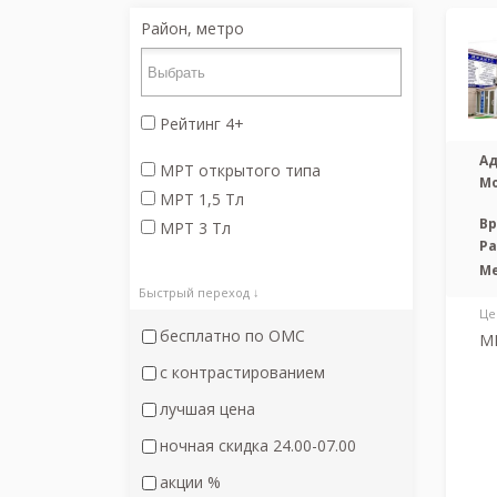
Район, метро
Рейтинг 4+
Ад
МРТ открытого типа
М
МРТ 1,5 Тл
Вр
МРТ 3 Тл
Р
М
Быстрый переход ↓
Це
бесплатно по ОМС
МР
с контрастированием
лучшая цена
ночная скидка 24.00-07.00
акции %