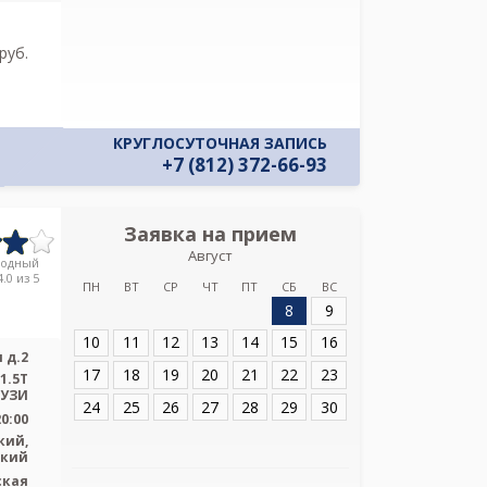
pуб.
КРУГЛОСУТОЧНАЯ ЗАПИСЬ
+7 (812) 372-66-93
Заявка на прием
Запись
Август
СПб ГБУЗ Детск
родный
Св
.0 из 5
ПН
ВТ
СР
ЧТ
ПТ
СБ
ВС
8
9
Адрес:
Санкт-Пет
Земледельческая
10
11
12
13
14
15
16
 д.2
17
18
19
20
21
22
23
1.5T
 УЗИ
24
25
26
27
28
29
30
20:00
кий,
ский
ская