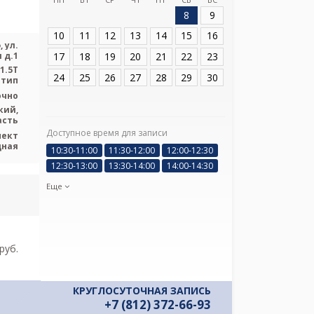
8
9
Адрес:
Санкт-Пет
Константиновская
10
11
12
13
14
15
16
 ул.
17
18
19
20
21
22
23
 д.1
1.5T
24
25
26
27
28
29
30
 тип
очно
кий,
асть
Доступное время для записи
пект
Я подтверж
дная
10:30-11:00
11:30-12:00
12:00-12:30
ознакомлен и 
12:30-13:00
13:30-14:00
14:00-14:30
Политикой ко
и даю соглас
Еще
своих персон
pуб.
КРУГЛОСУТОЧНАЯ ЗАПИСЬ
+7 (812) 372-66-93