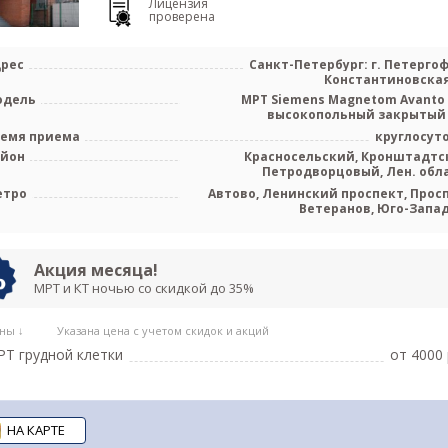
Лицензия
проверена
рес
Санкт-Петербург: г. Петергоф,
Константиновская
одель
МРТ Siemens Magnetom Avanto 
высокопольный закрытый
емя приема
круглосут
айон
Красносельский, Кронштадтс
Петродворцовый, Лен. обл
етро
Автово, Ленинский проспект, Прос
Ветеранов, Юго-Запа
Акция месяца!
МРТ и КТ ночью со скидкой до 35%
ны ↓
Указана цена с учетом скидок и акций
Т грудной клетки
от 4000 
НА КАРТЕ