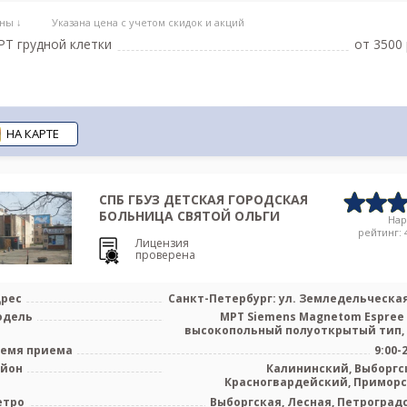
ны ↓
Указана цена с учетом скидок и акций
Т грудной клетки
от 3500 
НА КАРТЕ
СПБ ГБУЗ ДЕТСКАЯ ГОРОДСКАЯ
БОЛЬНИЦА СВЯТОЙ ОЛЬГИ
На
рейтинг: 4
Лицензия
проверена
рес
Санкт-Петербург: ул. Земледельческая
одель
МРТ Siemens Magnetom Espree 
высокопольный полуоткрытый тип,
емя приема
9:00-
айон
Калининский, Выборгс
Красногвардейский, Примор
етро
Выборгская, Лесная, Петроград