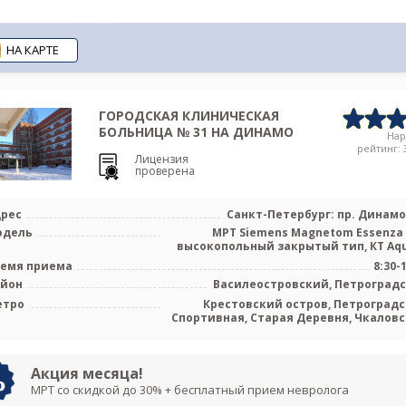
НА КАРТЕ
ГОРОДСКАЯ КЛИНИЧЕСКАЯ
БОЛЬНИЦА № 31 НА ДИНАМО
На
рейтинг: 3
Лицензия
проверена
рес
Санкт-Петербург: пр. Динамо 
одель
МРТ Siemens Magnetom Essenza 
высокопольный закрытый тип, КТ Aquil
емя приема
8:30-
айон
Василеостровский, Петроград
етро
Крестовский остров, Петроградс
Спортивная, Старая Деревня, Чкаловс
Беговая, Новокрестовская (Зе
Акция месяца!
МРТ со скидкой до 30% + бесплатный прием невролога