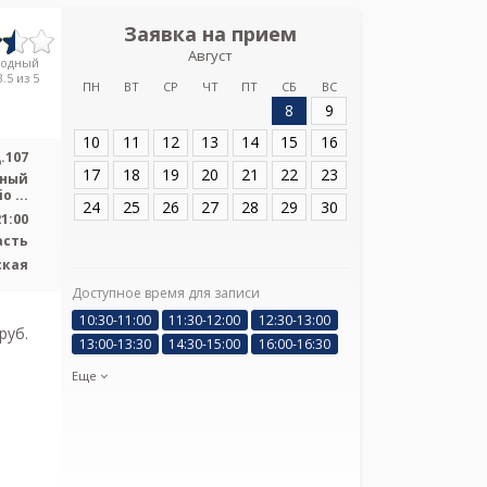
Заявка на прием
Запись
Август
Медиус, г.
родный
Социали
.5 из 5
ПН
ВТ
СР
ЧТ
ПТ
СБ
ВС
8
9
Адрес:
Всеволожс
Социалистическа
10
11
12
13
14
15
16
.107
17
18
19
20
21
22
23
ьный
 ...
24
25
26
27
28
29
30
21:00
асть
ская
Доступное время для записи
Я подтверж
10:30-11:00
11:30-12:00
12:30-13:00
ознакомлен и 
pуб.
13:00-13:30
14:30-15:00
16:00-16:30
Политикой ко
и даю соглас
Еще
своих персон