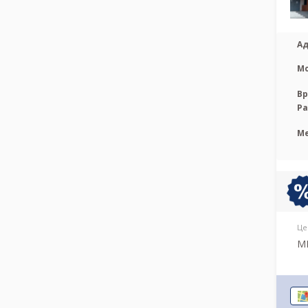
Ад
М
Вр
Р
М
Це
МР