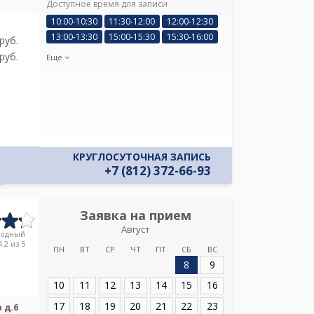
Доступное время для записи
Я подтверж
10:00-10:30
11:30-12:00
12:00-12:30
ознакомлен и 
13:00-13:30
15:00-15:30
15:30-16:00
Политикой ко
pуб.
и даю соглас
pуб.
Еще
своих персон
КРУГЛОСУТОЧНАЯ ЗАПИСЬ
+7 (812) 372-66-93
Заявка на прием
Запись
Август
Ленинградска
родный
клинич
.2 из 5
ПН
ВТ
СР
ЧТ
ПТ
СБ
ВС
8
9
Адрес:
Санкт-Пет
д.6
10
11
12
13
14
15
16
17
18
19
20
21
22
23
 д.6