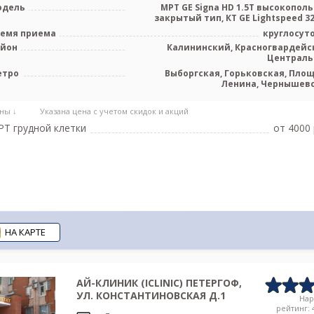
одель
МРТ GE Signa HD 1.5T высокопол
закрытый тип, КТ GE Lightspeed 32 с
емя приема
круглосут
айон
Калининский, Красногвардейс
Централ
етро
Выборгская, Горьковская, Пло
Ленина, Чернышев
ны ↓
Указана цена с учетом скидок и акций
Т грудной клетки
от 4000 
НА КАРТЕ
АЙ-КЛИНИК (ICLINIC) ПЕТЕРГОФ,
УЛ. КОНСТАНТИНОВСКАЯ Д.1
На
рейтинг: 4