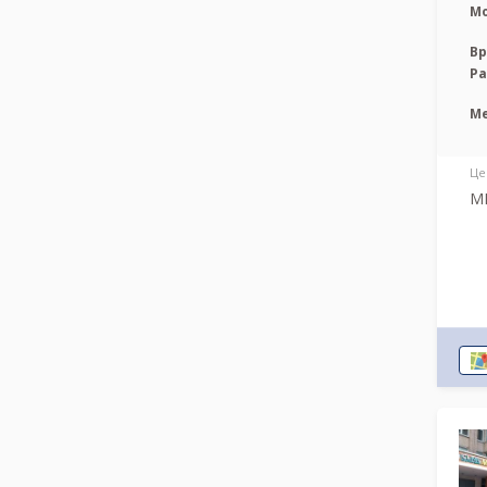
М
Вр
Р
М
Це
МР