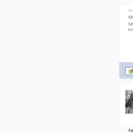
Це
МР
МР
к
Ад