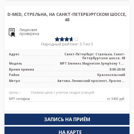
D-MED, СТРЕЛЬНА, НА САНКТ-ПЕТЕРБУРГСКОМ ШОССЕ,
48
Лицензия
проверена
Народный рейтинг: 3.7 из 5
Адрес
Санкт-Петербург: Стрельна, Санкт-
Петербургское шоссе, 48
Модель
МРТ Siemens Magnetom Symphony 1.5Т
высокопольный закрытый тип, УЗИ
Время приема
8:00-20:00
Район
Красносельский
Метро
Автово, Ленинский проспект, Проспект
Ветеранов
Цены ↓
Указана цена с учетом скидок и акций
МРТ гипофиза
от 3400 pуб.
ЗАПИСЬ НА ПРИЁМ
НА КАРТЕ