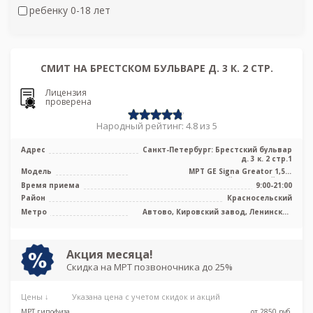
ребенку 0-18 лет
СМИТ НА БРЕСТСКОМ БУЛЬВАРЕ Д. 3 К. 2 СТР.
Лицензия
проверена
Народный рейтинг: 4.8 из 5
Адрес
Санкт-Петербург: Брестский бульвар
д. 3 к. 2 стр.1
Модель
МРТ GE Signa Greator 1,5 т
высокопольный закрытый тип
Время приема
9:00-21:00
Район
Красносельский
Метро
Автово, Кировский завод, Ленинский
проспект, Проспект Ветеранов,
Путиловская, Юго-Западная
Акция месяца!
Скидка на МРТ позвоночника до 25%
Цены ↓
Указана цена с учетом скидок и акций
МРТ гипофиза
от 2850 pуб.