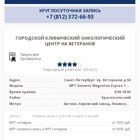
КРУГЛОСУТОЧНАЯ ЗАПИСЬ
+7 (812) 372-66-93
ГОРОДСКОЙ КЛИНИЧЕСКИЙ ОНКОЛОГИЧЕСКИЙ
ЦЕНТР НА ВЕТЕРАНОВ
Лицензия
проверена
Народный рейтинг: 4.0 из 5
Адрес
Санкт-Петербург: пр. Ветеранов д.56
Модель
МРТ Siemens Magneton Espree 1.5T
высокопольный закрытый тип, КТ
Время приема
8:00-18:00
Siemen ...
Район
Красносельский
Метро
Автово, Кировский завод, Ленинский
проспект, Проспект Ветеранов, Юго-
Западная
Цены ↓
Указана цена с учетом скидок и акций
МРТ гипофиза
от 3500 pуб.
МРТ головного мозга и МРТ гипофиза
от 9000 pуб.