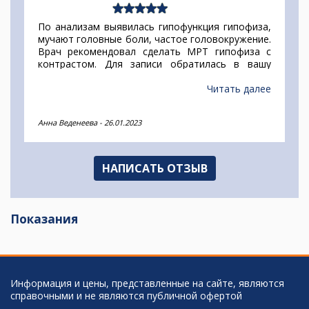
По анализам выявилась гипофункция гипофиза,
мучают головные боли, частое головокружение.
Врач рекомендовал сделать МРТ гипофиза с
контрастом. Для записи обратилась в вашу
службу. Нужна была клиника прям рядом с
домом, так как плохое самочувствие дает о
Читать далее
себе знать, плохо переношу поездки. Оператор
смогла разрешить мой вопрос и нашла клинику в
Анна Веденеева
-
26.01.2023
моем районе прям в пешей доступности, и цена
меня устроила. Я записалась конечно же.
НАПИСАТЬ ОТЗЫВ
Показания
Информация и цены, представленные на сайте, являются
справочными и не являются публичной офертой