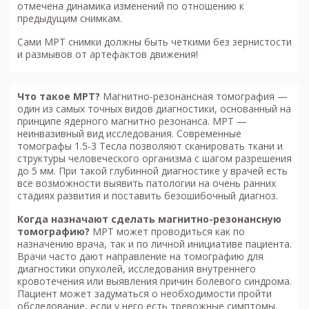
отмечена динамика изменений по отношению к
предыдущим снимкам.
Сами МРТ снимки должны быть четкими без зернистости
и размывов от артефактов движения!
Что такое МРТ?
Магнитно-резонансная томография
—
один из самых точных видов диагностики, основанный на
принципе ядерного магнитно резонанса. МРТ —
неинвазивный вид исследования. Современные
томографы 1.5-3 Тесла позволяют сканировать ткани и
структуры человеческого организма с шагом разрешения
до 5 мм. При такой глубинной диагностике у врачей есть
все возможности выявить патологии на очень ранних
стадиях развития и поставить безошибочный диагноз.
Когда назначают сделать м
агнитно-резонансную
томографию
?
МРТ может проводиться как по
назначению врача, так и по личной инициативе пациента.
Врачи часто дают направление на томографию для
диагностики опухолей, исследования внутреннего
кровотечения или выявления причин болевого синдрома.
Пациент может задуматься о необходимости пройти
обследование, если у него есть тревожные симптомы,