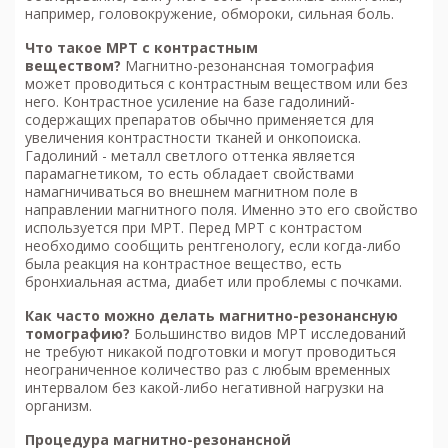
например, головокружение, обмороки, сильная боль.
Что такое МРТ с контрастным
веществом?
Магнитно-резонансная томография
может проводиться с контрастным веществом или без
него. Контрастное усиление на базе гадолиний-
содержащих препаратов обычно применяется для
увеличения контрастности тканей и онкопоиска.
Гадолиний - металл светлого оттенка является
парамагнетиком, то есть обладает свойствами
намагничиваться во внешнем магнитном поле в
направлении магнитного поля. Именно это его свойство
используется при МРТ. Перед МРТ с контрастом
необходимо сообщить рентгенологу, если когда-либо
была реакция на контрастное вещество, есть
бронхиальная астма, диабет или проблемы с почками.
Как часто можно делать м
агнитно-резонансную
томографию
?
Большинство видов МРТ исследований
не требуют никакой подготовки и могут проводиться
неограниченное количество раз с любым временных
интервалом без какой-либо негативной нагрузки на
организм.
Процедура м
агнитно-резонансной