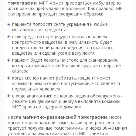
томографии
. МРТ может проводиться амбулаторно
или в рамках пребывания в больнице. Как правило, МРТ-
сканирование проходит следующим образом:
пациента попросят снять украшения и любые
металлические предметы
если предстоит процедура с использованием
контрастного вещества, в руку или кисть будет
введена капельница для введения контрастного
вещества или сделан укол в вену локтя.
пациент будет лежать на столе для сканирования,
который задвигается в большое круглое отверстие
сканера
когда сканер начнет работать, пациент может
услышать шум и серию постукиваний, что является
нормальным явлением
в ходе диагностики основная задача обследуемого -
лежать без движения и иногда выполнять команды
МРТ врача по задержке дыхания.
После м
агнитно-резонансной томографии
. После
магнитно-резонансной томографии врач-рентгенолог
трактует полученные томограмммы, и через 30-40 минут
у пациента на руках оказываются МРТ снимки и