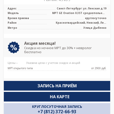
Адрес
Санкт-Петербург: ул. Ленская д.19
Модель
МРТ GE Ovation 0.35T среднепольный
открытый тип, УЗИ
Время приема
круглосуточно
Район
Красногвардейский, Невский, Лен.
область
Метро
Улица Дыбенко
Акция месяца!
Скидка но ночное МРТ до 30% + невролог
бесплатно
Цены ↓
Указана цена с учетом скидок и акций
МРТ открытого типа
от 2900 pуб.
ЗАПИСЬ НА ПРИЁМ
НА КАРТЕ
КРУГЛОСУТОЧНАЯ ЗАПИСЬ
+7 (812) 372-66-93